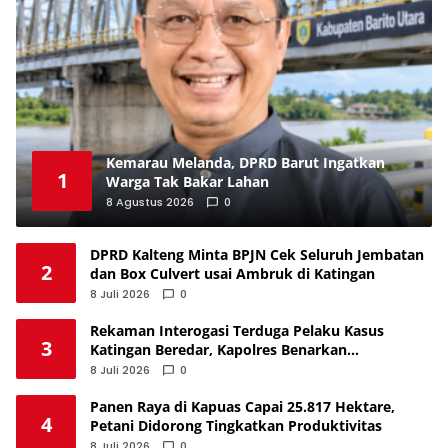
Kemarau Melanda, DPRD Barut Ingatkan
1
Warga Tak Bakar Lahan
8 Agustus 2026
0
DPRD Kalteng Minta BPJN Cek Seluruh Jembatan
2
dan Box Culvert usai Ambruk di Katingan
8 Juli 2026
0
Rekaman Interogasi Terduga Pelaku Kasus
3
Katingan Beredar, Kapolres Benarkan
Keasliannya
8 Juli 2026
0
Panen Raya di Kapuas Capai 25.817 Hektare,
4
Petani Didorong Tingkatkan Produktivitas
8 Juli 2026
0