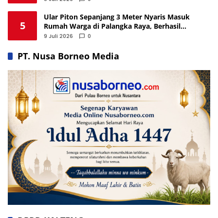
Ular Piton Sepanjang 3 Meter Nyaris Masuk
5
Rumah Warga di Palangka Raya, Berhasil
Dievakuasi
9 Juli 2026
0
PT. Nusa Borneo Media