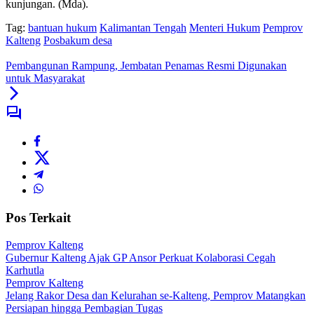
kunjungan. (Mda).
Tag:
bantuan hukum
Kalimantan Tengah
Menteri Hukum
Pemprov
Kalteng
Posbakum desa
Pembangunan Rampung, Jembatan Penamas Resmi Digunakan
untuk Masyarakat
Pos Terkait
Pemprov Kalteng
Gubernur Kalteng Ajak GP Ansor Perkuat Kolaborasi Cegah
Karhutla
Pemprov Kalteng
Jelang Rakor Desa dan Kelurahan se-Kalteng, Pemprov Matangkan
Persiapan hingga Pembagian Tugas