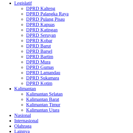
Legislatif
DPRD Kalteng
DPRD Palangka Raya
DPRD Pulang Pisau
DPRD Kapuas
DPRD Katingan
DPRD Seruyan
DPRD Kobar
DPRD Barut
DPRD Barsel
DPRD Bartim
DPRD Mura
DPRD Gumas
DPRD Lamandau
DPRD Sukamara
DPRD Kotim
Kalimantan
Kalimantan Selatan
Kalimantan Barat
Kalimantan Timur
Kalimantan Utara
Nasional
Internasional
Olahraga
Lainnya