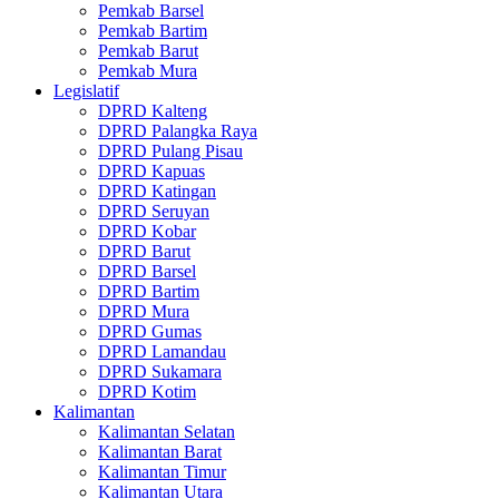
Pemkab Barsel
Pemkab Bartim
Pemkab Barut
Pemkab Mura
Legislatif
DPRD Kalteng
DPRD Palangka Raya
DPRD Pulang Pisau
DPRD Kapuas
DPRD Katingan
DPRD Seruyan
DPRD Kobar
DPRD Barut
DPRD Barsel
DPRD Bartim
DPRD Mura
DPRD Gumas
DPRD Lamandau
DPRD Sukamara
DPRD Kotim
Kalimantan
Kalimantan Selatan
Kalimantan Barat
Kalimantan Timur
Kalimantan Utara