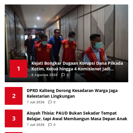
Kejati Bongkar Dugaan Korupsi Dana Pilkada
1
Kotim, Ketua hingga 4 Komisioner Jadi
Tersangka
6 Agustus 2026
0
DPRD Kalteng Dorong Kesadaran Warga Jaga
2
Kelestarian Lingkungan
7 Juli 2026
0
Aisyah Thisia: PAUD Bukan Sekadar Tempat
3
Belajar, tapi Awal Membangun Masa Depan Anak
7 Juli 2026
0