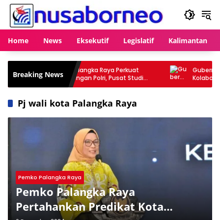
Langsung
ke
konten
Home
News
Eksekutif
Legislatif
Kalimantan
 Perkuat
Gubernur Kalteng Ajak GP Ansor Perkuat
Breaking News
usat Studi
Kolaborasi Cegah Karhutla
perasional
Pj wali kota Palangka Raya
Pemko Palangka Raya
Pemko Palangka Raya
Pertahankan Predikat Kota