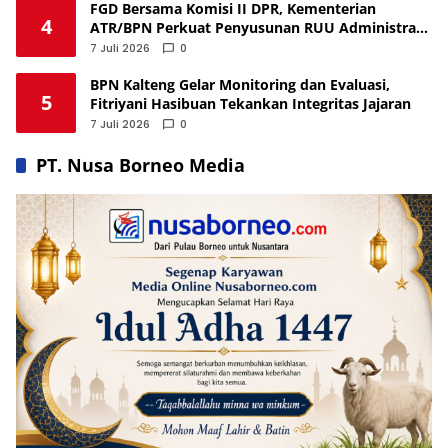
FGD Bersama Komisi II DPR, Kementerian
4
ATR/BPN Perkuat Penyusunan RUU Administrasi
Pertanahan
7 Juli 2026
0
BPN Kalteng Gelar Monitoring dan Evaluasi,
5
Fitriyani Hasibuan Tekankan Integritas Jajaran
7 Juli 2026
0
PT. Nusa Borneo Media