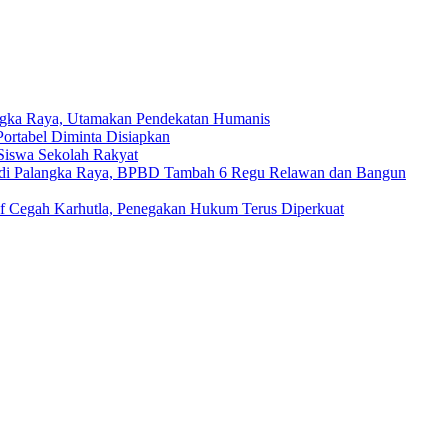
ngka Raya, Utamakan Pendekatan Humanis
ortabel Diminta Disiapkan
 Siswa Sekolah Rakyat
di Palangka Raya, BPBD Tambah 6 Regu Relawan dan Bangun
if Cegah Karhutla, Penegakan Hukum Terus Diperkuat