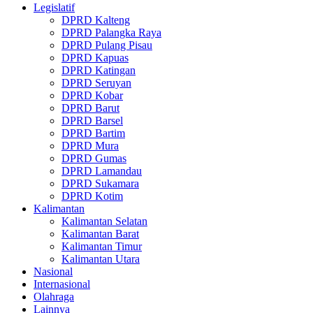
Legislatif
DPRD Kalteng
DPRD Palangka Raya
DPRD Pulang Pisau
DPRD Kapuas
DPRD Katingan
DPRD Seruyan
DPRD Kobar
DPRD Barut
DPRD Barsel
DPRD Bartim
DPRD Mura
DPRD Gumas
DPRD Lamandau
DPRD Sukamara
DPRD Kotim
Kalimantan
Kalimantan Selatan
Kalimantan Barat
Kalimantan Timur
Kalimantan Utara
Nasional
Internasional
Olahraga
Lainnya