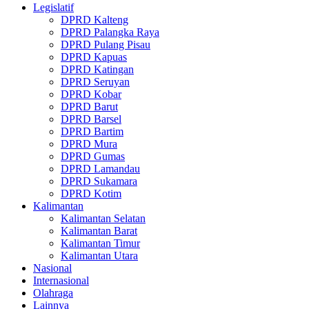
Legislatif
DPRD Kalteng
DPRD Palangka Raya
DPRD Pulang Pisau
DPRD Kapuas
DPRD Katingan
DPRD Seruyan
DPRD Kobar
DPRD Barut
DPRD Barsel
DPRD Bartim
DPRD Mura
DPRD Gumas
DPRD Lamandau
DPRD Sukamara
DPRD Kotim
Kalimantan
Kalimantan Selatan
Kalimantan Barat
Kalimantan Timur
Kalimantan Utara
Nasional
Internasional
Olahraga
Lainnya