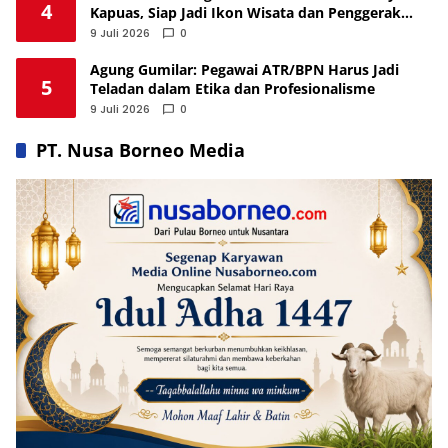
4
Kapuas, Siap Jadi Ikon Wisata dan Penggerak
Ekonomi
9 Juli 2026
0
Agung Gumilar: Pegawai ATR/BPN Harus Jadi
5
Teladan dalam Etika dan Profesionalisme
9 Juli 2026
0
PT. Nusa Borneo Media