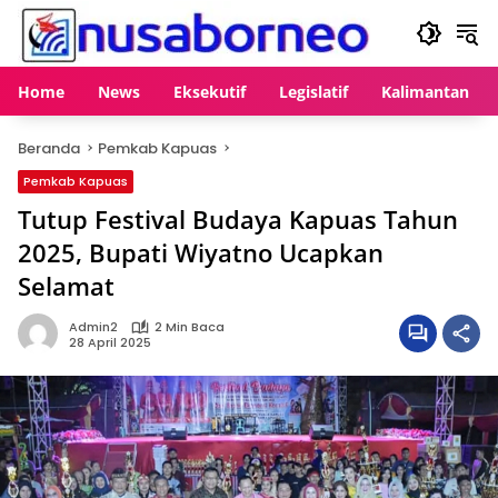
Langsung
ke
konten
Home
News
Eksekutif
Legislatif
Kalimantan
Beranda
Pemkab Kapuas
Pemkab Kapuas
Tutup Festival Budaya Kapuas Tahun
2025, Bupati Wiyatno Ucapkan
Selamat
Admin2
2 Min Baca
28 April 2025