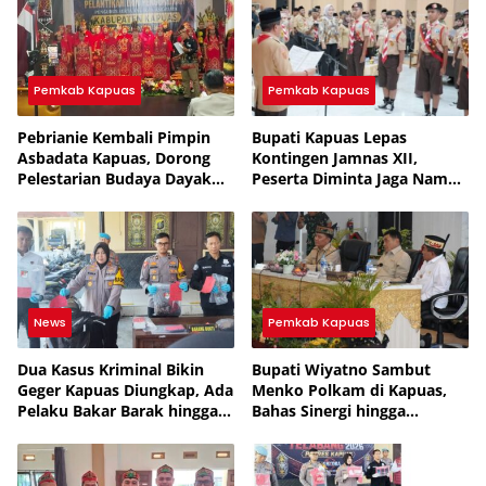
Pemkab Kapuas
Pemkab Kapuas
Pebrianie Kembali Pimpin
Bupati Kapuas Lepas
Asbadata Kapuas, Dorong
Kontingen Jamnas XII,
Pelestarian Budaya Dayak
Peserta Diminta Jaga Nama
dan Pariwisata
Baik Daerah
News
Pemkab Kapuas
Dua Kasus Kriminal Bikin
Bupati Wiyatno Sambut
Geger Kapuas Diungkap, Ada
Menko Polkam di Kapuas,
Pelaku Bakar Barak hingga
Bahas Sinergi hingga
Residivis Curanmor
Penanganan Karhutla