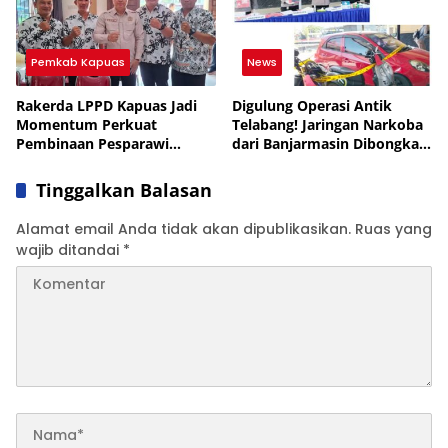
Pemkab Kapuas
News
Rakerda LPPD Kapuas Jadi
Digulung Operasi Antik
Momentum Perkuat
Telabang! Jaringan Narkoba
Pembinaan Pesparawi
dari Banjarmasin Dibongkar,
hingga Wilayah Hulu
8 Orang Dicokok di Kapuas
Tinggalkan Balasan
Alamat email Anda tidak akan dipublikasikan.
Ruas yang
wajib ditandai
*