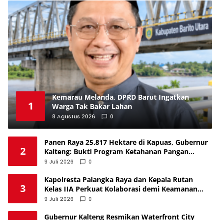
Kemarau Melanda, DPRD Barut Ingatkan
1
Warga Tak Bakar Lahan
8 Agustus 2026
0
Panen Raya 25.817 Hektare di Kapuas, Gubernur
2
Kalteng: Bukti Program Ketahanan Pangan
Berjalan
9 Juli 2026
0
Kapolresta Palangka Raya dan Kepala Rutan
3
Kelas IIA Perkuat Kolaborasi demi Keamanan
Kota
9 Juli 2026
0
Gubernur Kalteng Resmikan Waterfront City