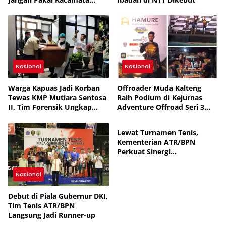
Petugas
Nasional
Nasional
Warga Kapuas Jadi Korban
Offroader Muda Kalteng
Tewas KMP Mutiara Sentosa
Raih Podium di Kejurnas
II, Tim Forensik Ungkap
Adventure Offroad Seri 3
Nasional
Penyebabnya
Pasuruan
Lewat Turnamen Tenis,
Kementerian ATR/BPN
Perkuat Sinergi
Antarinstansi
Nasional
Debut di Piala Gubernur DKI,
Tim Tenis ATR/BPN
Langsung Jadi Runner-up