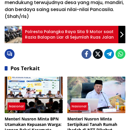
mendukung terwujudnya desa yang maju, mandiri,
dan berdaya saing sesuai nilai-nilai Pancasila.
(Shah/rls)
Polresta Palangka Raya Sita 9 Motor saat
Razia Balapan Liar di Sejumlah Ruas Jalan
Pos Terkait
Nasional
Nasional
Menteri Nusron Minta BPN
Menteri Nusron Minta
Utamakan Kepuasan Warga:
Sertipikasi Tanah Rumah
Jangan Pakai Kacamata
Ibadah di NTT Dikebut