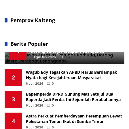
Pemprov Kalteng
Berita Populer
Tomy Irawan Apresiasi Petugas Karhutla,
1
Dorong Sinergi Percepat Penanganan
6 Agustus 2026
0
Wagub Edy Tegaskan APBD Harus Berdampak
2
Nyata bagi Kesejahteraan Masyarakat
6 Juli 2026
0
Bapemperda DPRD Gunung Mas Setujui Dua
3
Raperda Jadi Perda, Ini Sejumlah Perubahannya
6 Juli 2026
0
Astra Perkuat Pemberdayaan Perempuan Lewat
4
Pelestarian Tenun Ikat di Sumba Timur
6 Juli 2026
0