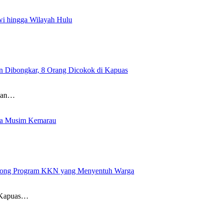
i hingga Wilayah Hulu
in Dibongkar, 8 Orang Dicokok di Kapuas
ngan…
ma Musim Kemarau
rong Program KKN yang Menyentuh Warga
) Kapuas…