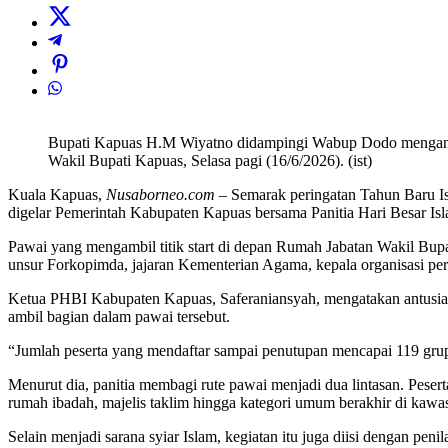
Bupati Kapuas H.M Wiyatno didampingi Wabup Dodo mengangka
Wakil Bupati Kapuas, Selasa pagi (16/6/2026). (ist)
Kuala Kapuas,
Nusaborneo.com
– Semarak peringatan Tahun Baru Is
digelar Pemerintah Kabupaten Kapuas bersama Panitia Hari Besar I
Pawai yang mengambil titik start di depan Rumah Jabatan Wakil Bupa
unsur Forkopimda, jajaran Kementerian Agama, kepala organisasi per
Ketua PHBI Kabupaten Kapuas, Saferaniansyah, mengatakan antusiasm
ambil bagian dalam pawai tersebut.
“Jumlah peserta yang mendaftar sampai penutupan mencapai 119 grup,
Menurut dia, panitia membagi rute pawai menjadi dua lintasan. Pe
rumah ibadah, majelis taklim hingga kategori umum berakhir di kawa
Selain menjadi sarana syiar Islam, kegiatan itu juga diisi dengan pen