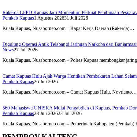
Rakerda LPPD Kapuas Jadi Momentum Perkuat Pembinaan Pesparaw
Pemkab Kapuas
1 Agustus 2026
31 Juli 2026
Kuala Kapuas, Nusaborneo.com – Rapat Kerja Daerah (Rakerda)…
Digulung Operasi Antik Telabang! Jaringan Narkoba dari Banjarmas
News
27 Juli 2026
Kuala Kapuas, Nusaborneo.com – Polres Kapuas membongkar jari
Camat Kapuas Hulu Ajak Warga Hentikan Pembakaran Lahan Sela
Pemkab Kapuas
26 Juli 2026
Kuala Kapuas, Nusaborneo.com – Camat Kapuas Hulu, Novrianto…
560 Mahasiswa UNISKA Mulai Pengabdian di Kapuas, Pemkab Do
Pemkab Kapuas
23 Juli 2026
23 Juli 2026
Kuala Kapuas, Nusaborneo.com – Pemerintah Kabupaten (Pemkab
PEMPROV KALTENG