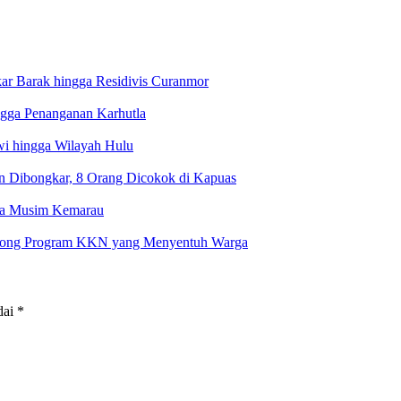
ar Barak hingga Residivis Curanmor
ngga Penanganan Karhutla
i hingga Wilayah Hulu
in Dibongkar, 8 Orang Dicokok di Kapuas
ma Musim Kemarau
rong Program KKN yang Menyentuh Warga
dai
*