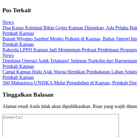
Pos Terkait
News
Dua Kasus Kriminal Bikin Geger Kapuas Diungkap, Ada Pelaku Bak
Pemkab Kapuas
Bupati Wiyatno Sambut Menko Polkam di Kapuas, Bahas Sinergi hi
Pemkab Kapuas
Rakerda LPPD Kapuas Jadi Momentum Perkuat Pembinaan Pesparaw
News
Digulung Operasi Antik Telabang! Jaringan Narkoba dari Banjarmas
Pemkab Kapuas
Camat Kapuas Hulu Ajak Warga Hentikan Pembakaran Lahan Sela
Pemkab Kapuas
560 Mahasiswa UNISKA Mulai Pengabdian di Kapuas, Pemkab Do
Tinggalkan Balasan
Alamat email Anda tidak akan dipublikasikan.
Ruas yang wajib ditan