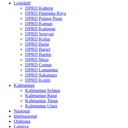
Legislatif
DPRD Kalteng
DPRD Palangka Raya
DPRD Pulang Pisau
DPRD Kapuas
DPRD Katingan
DPRD Seruyan
DPRD Kobar
DPRD Barut
DPRD Barsel
DPRD Bartim
DPRD Mura
DPRD Gumas
DPRD Lamandau
DPRD Sukamara
DPRD Kotim
Kalimantan
Kalimantan Selatan
Kalimantan Barat
Kalimantan Timur
Kalimantan Utara
Nasional
Internasional
Olahraga
Lainnya