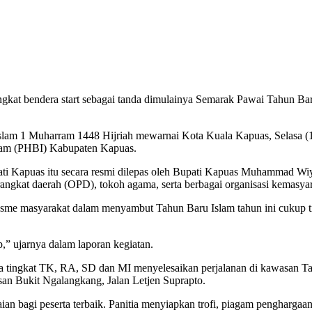
t bendera start sebagai tanda dimulainya Semarak Pawai Tahun Bar
lam 1 Muharram 1448 Hijriah mewarnai Kota Kuala Kapuas, Selasa (1
slam (PHBI) Kabupaten Kapuas.
ti Kapuas itu secara resmi dilepas oleh Bupati Kapuas Muhammad Wiya
angkat daerah (OPD), tokoh agama, serta berbagai organisasi kemasyar
e masyarakat dalam menyambut Tahun Baru Islam tahun ini cukup ting
” ujarnya dalam laporan kegiatan.
serta tingkat TK, RA, SD dan MI menyelesaikan perjalanan di kawasa
san Bukit Ngalangkang, Jalan Letjen Suprapto.
ilaian bagi peserta terbaik. Panitia menyiapkan trofi, piagam pengharg