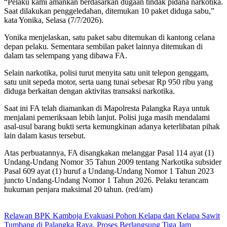
“Pelaku kami amankan berdasarkan dugaan tindak pidana narkotika.
Saat dilakukan penggeledahan, ditemukan 10 paket diduga sabu,”
kata Yonika, Selasa (7/7/2026).
Yonika menjelaskan, satu paket sabu ditemukan di kantong celana
depan pelaku. Sementara sembilan paket lainnya ditemukan di
dalam tas selempang yang dibawa FA.
Selain narkotika, polisi turut menyita satu unit telepon genggam,
satu unit sepeda motor, serta uang tunai sebesar Rp 950 ribu yang
diduga berkaitan dengan aktivitas transaksi narkotika.
Saat ini FA telah diamankan di Mapolresta Palangka Raya untuk
menjalani pemeriksaan lebih lanjut. Polisi juga masih mendalami
asal-usul barang bukti serta kemungkinan adanya keterlibatan pihak
lain dalam kasus tersebut.
Atas perbuatannya, FA disangkakan melanggar Pasal 114 ayat (1)
Undang-Undang Nomor 35 Tahun 2009 tentang Narkotika subsider
Pasal 609 ayat (1) huruf a Undang-Undang Nomor 1 Tahun 2023
juncto Undang-Undang Nomor 1 Tahun 2026. Pelaku terancam
hukuman penjara maksimal 20 tahun. (red/am)
Relawan BPK Kamboja Evakuasi Pohon Kelapa dan Kelapa Sawit
Tumbang di Palangka Raya, Proses Berlangsung Tiga Jam