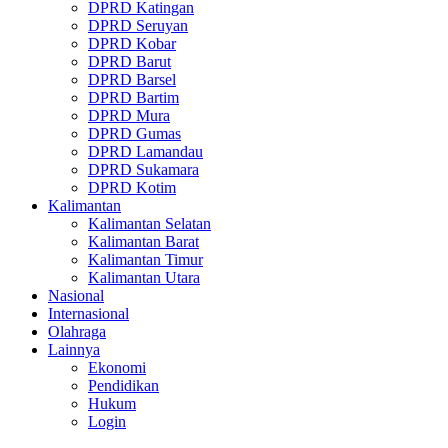
DPRD Katingan
DPRD Seruyan
DPRD Kobar
DPRD Barut
DPRD Barsel
DPRD Bartim
DPRD Mura
DPRD Gumas
DPRD Lamandau
DPRD Sukamara
DPRD Kotim
Kalimantan
Kalimantan Selatan
Kalimantan Barat
Kalimantan Timur
Kalimantan Utara
Nasional
Internasional
Olahraga
Lainnya
Ekonomi
Pendidikan
Hukum
Login