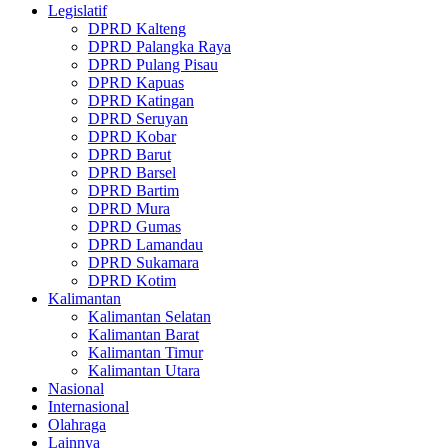
Legislatif
DPRD Kalteng
DPRD Palangka Raya
DPRD Pulang Pisau
DPRD Kapuas
DPRD Katingan
DPRD Seruyan
DPRD Kobar
DPRD Barut
DPRD Barsel
DPRD Bartim
DPRD Mura
DPRD Gumas
DPRD Lamandau
DPRD Sukamara
DPRD Kotim
Kalimantan
Kalimantan Selatan
Kalimantan Barat
Kalimantan Timur
Kalimantan Utara
Nasional
Internasional
Olahraga
Lainnya