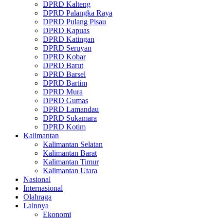
DPRD Kalteng
DPRD Palangka Raya
DPRD Pulang Pisau
DPRD Kapuas
DPRD Katingan
DPRD Seruyan
DPRD Kobar
DPRD Barut
DPRD Barsel
DPRD Bartim
DPRD Mura
DPRD Gumas
DPRD Lamandau
DPRD Sukamara
DPRD Kotim
Kalimantan
Kalimantan Selatan
Kalimantan Barat
Kalimantan Timur
Kalimantan Utara
Nasional
Internasional
Olahraga
Lainnya
Ekonomi