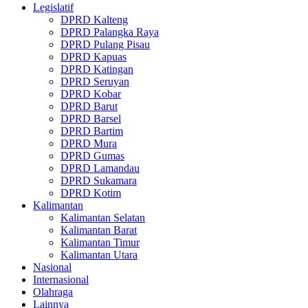
Legislatif
DPRD Kalteng
DPRD Palangka Raya
DPRD Pulang Pisau
DPRD Kapuas
DPRD Katingan
DPRD Seruyan
DPRD Kobar
DPRD Barut
DPRD Barsel
DPRD Bartim
DPRD Mura
DPRD Gumas
DPRD Lamandau
DPRD Sukamara
DPRD Kotim
Kalimantan
Kalimantan Selatan
Kalimantan Barat
Kalimantan Timur
Kalimantan Utara
Nasional
Internasional
Olahraga
Lainnya