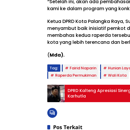
“Setelah ini, akan ada pembahasan 
kami ke dalam program yang konkre
Ketua DPRD Kota Palangka Raya, S
menyambut baik inisiatif pemkot
membahas kedua raperda terseb
kota yang lebih terencana dan ber
(
Mda).
Tag:
Fairid Naparin
Hunian Lay
Raperda Permukiman
Wali Kota
DPRD Kalteng Apresiasi Sine
Karhutla
Pos Terkait