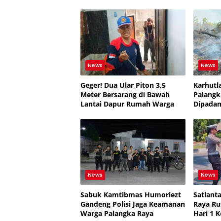
News
News
Geger! Dua Ular Piton 3,5
Karhutl
Meter Bersarang di Bawah
Palangk
Lantai Dapur Rumah Warga
Dipadam
Gambut
News
News
Sabuk Kamtibmas Humoriezt
Satlant
Gandeng Polisi Jaga Keamanan
Raya Ru
Warga Palangka Raya
Hari 1 