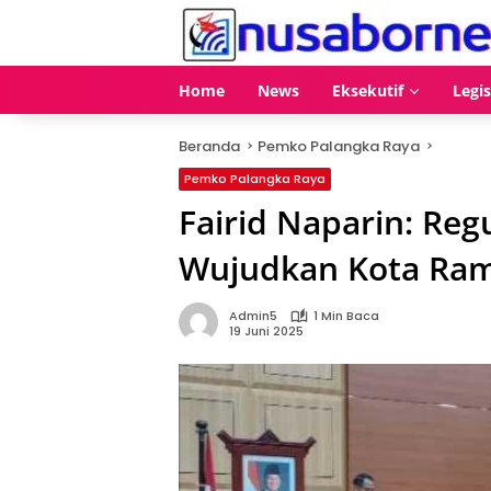
Langsung
ke
konten
Home
News
Eksekutif
Legis
Beranda
Pemko Palangka Raya
Pemko Palangka Raya
Fairid Naparin: Re
Wujudkan Kota Ra
Admin5
1 Min Baca
19 Juni 2025