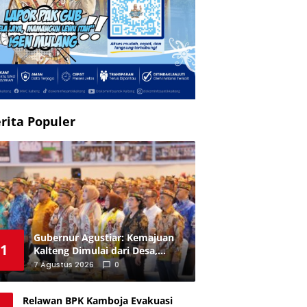
rita Populer
Gubernur Agustiar: Kemajuan
1
Kalteng Dimulai dari Desa,
Kades Diminta Perkuat
7 Agustus 2026
0
Akuntabilitas
Relawan BPK Kamboja Evakuasi