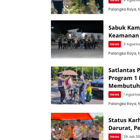
News
6 Agustu
Palangka Raya,
Sabuk Kamt
Keamanan 
News
3 Agustu
Palangka Raya,
Satlantas 
Program 1 
Membutuh
News
1 Agustu
Palangka Raya,
Status Kar
Darurat, 
News
29 Juli 2