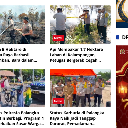
D
News
a 5 Hektare di
Api Membakar 1,7 Hektare
a Raya Berhasil
Lahan di Kalampangan,
kan, Bara dalam
Petugas Bergerak Cegah
 Masih Dipantau
Karhutla Meluas
News
as Polresta Palangka
Status Karhutla di Palangka
tin Berbagi, Program 1
Raya Naik Jadi Tanggap
Kebaikan Sasar Warga
Darurat, Pemadaman