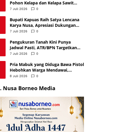
Pohon Kelapa dan Kelapa Sawit
Tumbang di Palangka Raya, Proses
7 Juli 2026
0
Berlangsung Tiga Jam
Bupati Kapuas Raih Satya Lencana
Karya Nusa, Apresiasi Dukungan
untuk PP Polri
7 Juli 2026
0
Pengukuran Tanah Kini Punya
Jadwal Pasti, ATR/BPN Targetkan
Layanan Selesai Maksimal 12 Hari
7 Juli 2026
0
Pria Mabuk yang Diduga Bawa Pistol
Hebohkan Warga Mendawai,
Ternyata Hanya Korek Api
8 Juli 2026
0
. Nusa Borneo Media