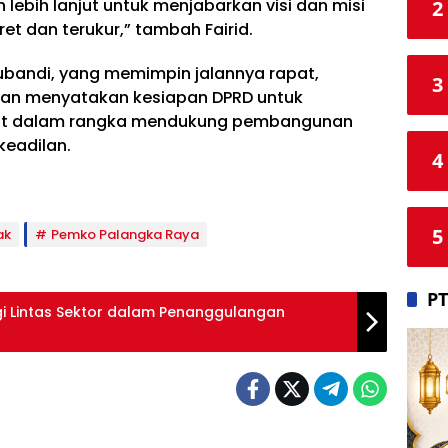
lebih lanjut untuk menjabarkan visi dan misi
2
t dan terukur,” tambah Fairid.
ubandi, yang memimpin jalannya rapat,
3
 dan menyatakan kesiapan DPRD untuk
ut dalam rangka mendukung pembangunan
keadilan.
4
5
ak
Pemko Palangka Raya
PT
rgi Lintas Sektor dalam Penanggulangan