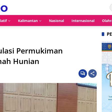
latif
Kalimantan
Nasional
Internasional
Olahr
P
gulasi Permukiman
mah Hunian