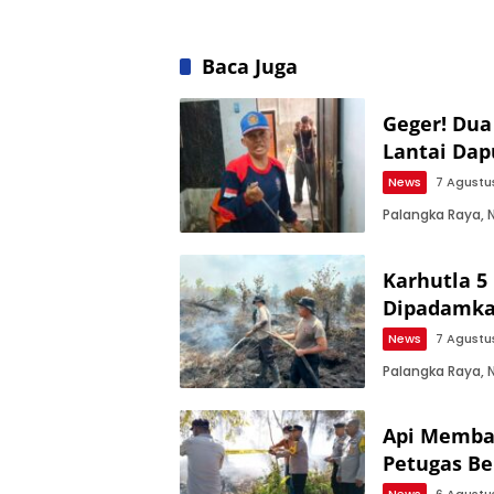
Baca Juga
Geger! Dua
Lantai Da
News
7 Agustu
Palangka Raya,
Karhutla 5
Dipadamka
News
7 Agustu
Palangka Raya, 
Api Membak
Petugas Be