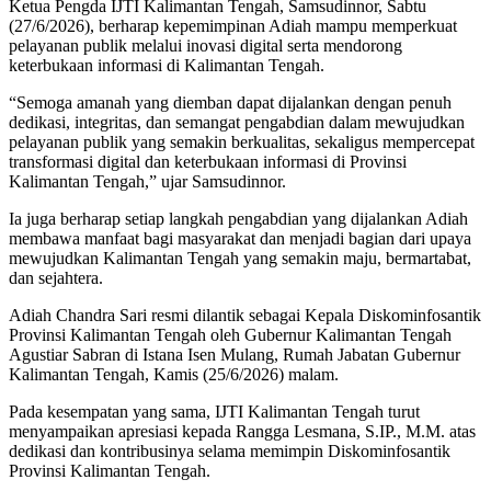
Ketua Pengda IJTI Kalimantan Tengah, Samsudinnor, Sabtu
(27/6/2026), berharap kepemimpinan Adiah mampu memperkuat
pelayanan publik melalui inovasi digital serta mendorong
keterbukaan informasi di Kalimantan Tengah.
“Semoga amanah yang diemban dapat dijalankan dengan penuh
dedikasi, integritas, dan semangat pengabdian dalam mewujudkan
pelayanan publik yang semakin berkualitas, sekaligus mempercepat
transformasi digital dan keterbukaan informasi di Provinsi
Kalimantan Tengah,” ujar Samsudinnor.
Ia juga berharap setiap langkah pengabdian yang dijalankan Adiah
membawa manfaat bagi masyarakat dan menjadi bagian dari upaya
mewujudkan Kalimantan Tengah yang semakin maju, bermartabat,
dan sejahtera.
Adiah Chandra Sari resmi dilantik sebagai Kepala Diskominfosantik
Provinsi Kalimantan Tengah oleh Gubernur Kalimantan Tengah
Agustiar Sabran di Istana Isen Mulang, Rumah Jabatan Gubernur
Kalimantan Tengah, Kamis (25/6/2026) malam.
Pada kesempatan yang sama, IJTI Kalimantan Tengah turut
menyampaikan apresiasi kepada Rangga Lesmana, S.IP., M.M. atas
dedikasi dan kontribusinya selama memimpin Diskominfosantik
Provinsi Kalimantan Tengah.