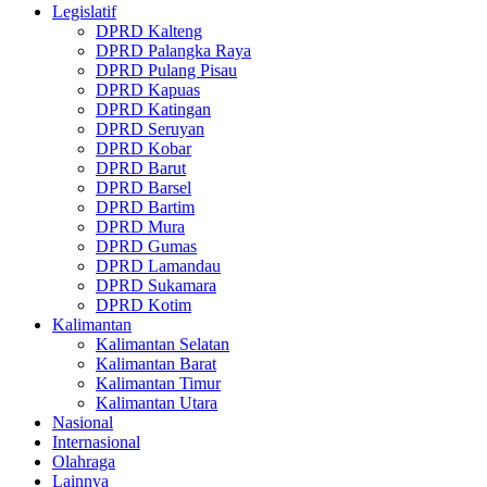
Legislatif
DPRD Kalteng
DPRD Palangka Raya
DPRD Pulang Pisau
DPRD Kapuas
DPRD Katingan
DPRD Seruyan
DPRD Kobar
DPRD Barut
DPRD Barsel
DPRD Bartim
DPRD Mura
DPRD Gumas
DPRD Lamandau
DPRD Sukamara
DPRD Kotim
Kalimantan
Kalimantan Selatan
Kalimantan Barat
Kalimantan Timur
Kalimantan Utara
Nasional
Internasional
Olahraga
Lainnya