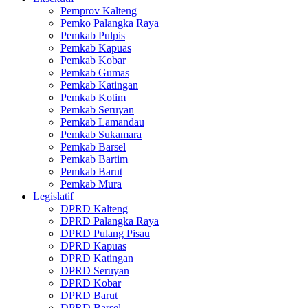
Pemprov Kalteng
Pemko Palangka Raya
Pemkab Pulpis
Pemkab Kapuas
Pemkab Kobar
Pemkab Gumas
Pemkab Katingan
Pemkab Kotim
Pemkab Seruyan
Pemkab Lamandau
Pemkab Sukamara
Pemkab Barsel
Pemkab Bartim
Pemkab Barut
Pemkab Mura
Legislatif
DPRD Kalteng
DPRD Palangka Raya
DPRD Pulang Pisau
DPRD Kapuas
DPRD Katingan
DPRD Seruyan
DPRD Kobar
DPRD Barut
DPRD Barsel