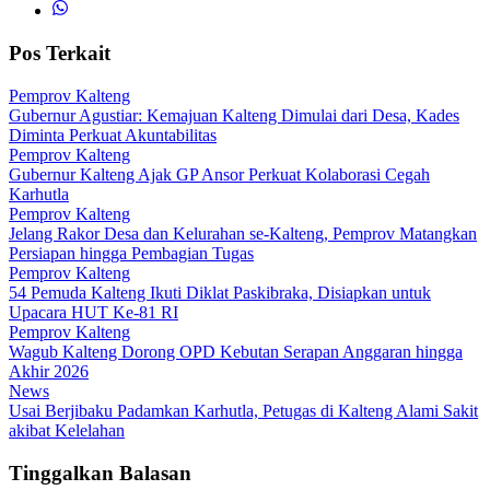
Pos Terkait
Pemprov Kalteng
Gubernur Agustiar: Kemajuan Kalteng Dimulai dari Desa, Kades
Diminta Perkuat Akuntabilitas
Pemprov Kalteng
Gubernur Kalteng Ajak GP Ansor Perkuat Kolaborasi Cegah
Karhutla
Pemprov Kalteng
Jelang Rakor Desa dan Kelurahan se-Kalteng, Pemprov Matangkan
Persiapan hingga Pembagian Tugas
Pemprov Kalteng
54 Pemuda Kalteng Ikuti Diklat Paskibraka, Disiapkan untuk
Upacara HUT Ke-81 RI
Pemprov Kalteng
Wagub Kalteng Dorong OPD Kebutan Serapan Anggaran hingga
Akhir 2026
News
Usai Berjibaku Padamkan Karhutla, Petugas di Kalteng Alami Sakit
akibat Kelelahan
Tinggalkan Balasan