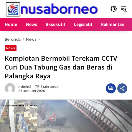
Langsung
ke
konten
Home
News
Eksekutif
Legislatif
Kalimantan
Beranda
News
News
Komplotan Bermobil Terekam CCTV
Curi Dua Tabung Gas dan Beras di
Palangka Raya
Admin2
1 Min Baca
28 Januari 2026