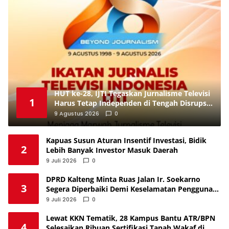
HUT ke-28, IJTI Tegaskan Jurnalisme Televisi
1
Harus Tetap Independen di Tengah Disrupsi
Digital
9 Agustus 2026
0
Kapuas Susun Aturan Insentif Investasi, Bidik
2
Lebih Banyak Investor Masuk Daerah
9 Juli 2026
0
DPRD Kalteng Minta Ruas Jalan Ir. Soekarno
3
Segera Diperbaiki Demi Keselamatan Pengguna
Jalan
9 Juli 2026
0
Lewat KKN Tematik, 28 Kampus Bantu ATR/BPN
4
Selesaikan Ribuan Sertifikasi Tanah Wakaf di