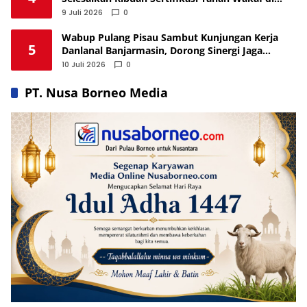
Sulsel
9 Juli 2026
0
Wabup Pulang Pisau Sambut Kunjungan Kerja
5
Danlanal Banjarmasin, Dorong Sinergi Jaga
Keamanan Pesisir
10 Juli 2026
0
PT. Nusa Borneo Media