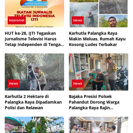
Nasional
News
HUT ke-28, IJTI Tegaskan
Karhutla Palangka Raya
Jurnalisme Televisi Harus
Makin Meluas, Rumah Kayu
Tetap Independen di Tengah
Kosong Ludes Terbakar
Disrupsi Digital
News
News
Karhutla 2 Hektare di
Bajaka Presisi Polsek
Palangka Raya Dipadamkan
Pahandut Dorong Warga
Polisi dan Relawan
Palangka Raya Rajin
Membaca