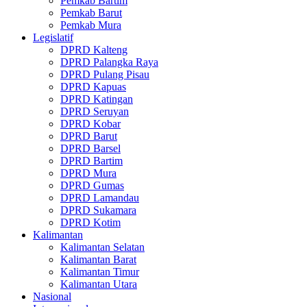
Pemkab Bartim
Pemkab Barut
Pemkab Mura
Legislatif
DPRD Kalteng
DPRD Palangka Raya
DPRD Pulang Pisau
DPRD Kapuas
DPRD Katingan
DPRD Seruyan
DPRD Kobar
DPRD Barut
DPRD Barsel
DPRD Bartim
DPRD Mura
DPRD Gumas
DPRD Lamandau
DPRD Sukamara
DPRD Kotim
Kalimantan
Kalimantan Selatan
Kalimantan Barat
Kalimantan Timur
Kalimantan Utara
Nasional