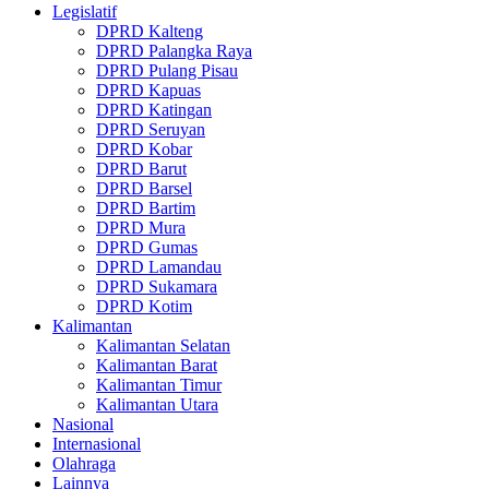
Legislatif
DPRD Kalteng
DPRD Palangka Raya
DPRD Pulang Pisau
DPRD Kapuas
DPRD Katingan
DPRD Seruyan
DPRD Kobar
DPRD Barut
DPRD Barsel
DPRD Bartim
DPRD Mura
DPRD Gumas
DPRD Lamandau
DPRD Sukamara
DPRD Kotim
Kalimantan
Kalimantan Selatan
Kalimantan Barat
Kalimantan Timur
Kalimantan Utara
Nasional
Internasional
Olahraga
Lainnya