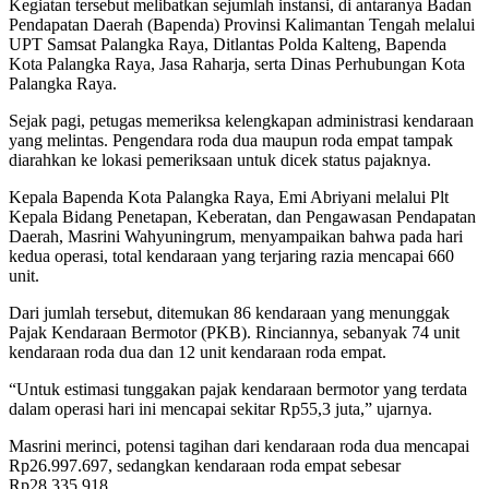
Kegiatan tersebut melibatkan sejumlah instansi, di antaranya Badan
Pendapatan Daerah (Bapenda) Provinsi Kalimantan Tengah melalui
UPT Samsat Palangka Raya, Ditlantas Polda Kalteng, Bapenda
Kota Palangka Raya, Jasa Raharja, serta Dinas Perhubungan Kota
Palangka Raya.
Sejak pagi, petugas memeriksa kelengkapan administrasi kendaraan
yang melintas. Pengendara roda dua maupun roda empat tampak
diarahkan ke lokasi pemeriksaan untuk dicek status pajaknya.
Kepala Bapenda Kota Palangka Raya, Emi Abriyani melalui Plt
Kepala Bidang Penetapan, Keberatan, dan Pengawasan Pendapatan
Daerah, Masrini Wahyuningrum, menyampaikan bahwa pada hari
kedua operasi, total kendaraan yang terjaring razia mencapai 660
unit.
Dari jumlah tersebut, ditemukan 86 kendaraan yang menunggak
Pajak Kendaraan Bermotor (PKB). Rinciannya, sebanyak 74 unit
kendaraan roda dua dan 12 unit kendaraan roda empat.
“Untuk estimasi tunggakan pajak kendaraan bermotor yang terdata
dalam operasi hari ini mencapai sekitar Rp55,3 juta,” ujarnya.
Masrini merinci, potensi tagihan dari kendaraan roda dua mencapai
Rp26.997.697, sedangkan kendaraan roda empat sebesar
Rp28.335.918.