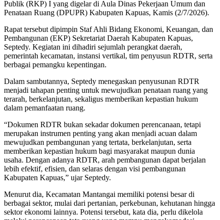
Publik (RKP) I yang digelar di Aula Dinas Pekerjaan Umum dan
Penataan Ruang (DPUPR) Kabupaten Kapuas, Kamis (2/7/2026).
Rapat tersebut dipimpin Staf Ahli Bidang Ekonomi, Keuangan, dan
Pembangunan (EKP) Sekretariat Daerah Kabupaten Kapuas,
Septedy. Kegiatan ini dihadiri sejumlah perangkat daerah,
pemerintah kecamatan, instansi vertikal, tim penyusun RDTR, serta
berbagai pemangku kepentingan.
Dalam sambutannya, Septedy menegaskan penyusunan RDTR
menjadi tahapan penting untuk mewujudkan penataan ruang yang
terarah, berkelanjutan, sekaligus memberikan kepastian hukum
dalam pemanfaatan ruang.
“Dokumen RDTR bukan sekadar dokumen perencanaan, tetapi
merupakan instrumen penting yang akan menjadi acuan dalam
mewujudkan pembangunan yang tertata, berkelanjutan, serta
memberikan kepastian hukum bagi masyarakat maupun dunia
usaha. Dengan adanya RDTR, arah pembangunan dapat berjalan
lebih efektif, efisien, dan selaras dengan visi pembangunan
Kabupaten Kapuas,” ujar Septedy.
Menurut dia, Kecamatan Mantangai memiliki potensi besar di
berbagai sektor, mulai dari pertanian, perkebunan, kehutanan hingga
sektor ekonomi lainnya. Potensi tersebut, kata dia, perlu dikelola