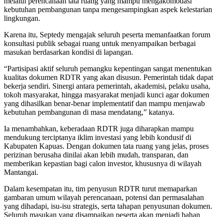
melalui perencanaan tata ruang yang mampu mengakomodasi
kebutuhan pembangunan tanpa mengesampingkan aspek kelestarian
lingkungan.
Karena itu, Septedy mengajak seluruh peserta memanfaatkan forum
konsultasi publik sebagai ruang untuk menyampaikan berbagai
masukan berdasarkan kondisi di lapangan.
“Partisipasi aktif seluruh pemangku kepentingan sangat menentukan
kualitas dokumen RDTR yang akan disusun. Pemerintah tidak dapat
bekerja sendiri. Sinergi antara pemerintah, akademisi, pelaku usaha,
tokoh masyarakat, hingga masyarakat menjadi kunci agar dokumen
yang dihasilkan benar-benar implementatif dan mampu menjawab
kebutuhan pembangunan di masa mendatang,” katanya.
Ia menambahkan, keberadaan RDTR juga diharapkan mampu
mendukung terciptanya iklim investasi yang lebih kondusif di
Kabupaten Kapuas. Dengan dokumen tata ruang yang jelas, proses
perizinan berusaha dinilai akan lebih mudah, transparan, dan
memberikan kepastian bagi calon investor, khususnya di wilayah
Mantangai.
Dalam kesempatan itu, tim penyusun RDTR turut memaparkan
gambaran umum wilayah perencanaan, potensi dan permasalahan
yang dihadapi, isu-isu strategis, serta tahapan penyusunan dokumen.
Seluruh masukan yang disampaikan peserta akan menjadi bahan