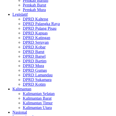
Pemkab Bartim
Pemkab Barut
Pemkab Mura
Legislatif
DPRD Kalteng
DPRD Palangka Raya
DPRD Pulang Pisau
DPRD Kapuas
DPRD Katingan
DPRD Seruyan
DPRD Kobar
DPRD Barut
DPRD Barsel
DPRD Bartim
DPRD Mura
DPRD Gumas
DPRD Lamandau
DPRD Sukamara
DPRD Kotim
Kalimantan
Kalimantan Selatan
Kalimantan Barat
Kalimantan Timur
Kalimantan Utara
Nasional