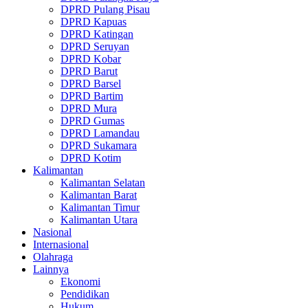
DPRD Pulang Pisau
DPRD Kapuas
DPRD Katingan
DPRD Seruyan
DPRD Kobar
DPRD Barut
DPRD Barsel
DPRD Bartim
DPRD Mura
DPRD Gumas
DPRD Lamandau
DPRD Sukamara
DPRD Kotim
Kalimantan
Kalimantan Selatan
Kalimantan Barat
Kalimantan Timur
Kalimantan Utara
Nasional
Internasional
Olahraga
Lainnya
Ekonomi
Pendidikan
Hukum