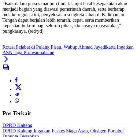
“Baik dalam proses maupun tindak lanjut hasil kesepakatan akan
menjadi bagian yang diawasi pemerintah daerah, serta berharap,
melalui regulasi ini, penyelesaian sengketa lahan di Kalimantan
Tengah dapat berjalan lebih terarah, cepat, serta memberikan
kepastian hukum bagi seluruh pihak, khususnya masyarakat,”
pungkasnya. (red/yd)
Rotasi Pejabat di Pulang Pisau, Wabup Ahmad Jayadikarta Ingatkan
ASN Jaga Profesionalisme
Pos Terkait
DPRD Kalteng
DPRD Kalteng Ingatkan Faskes Siaga Asap, Oksigen Portabel
Diminta Disiapkan