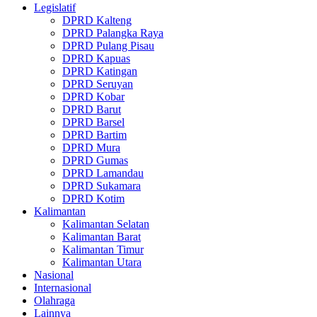
Legislatif
DPRD Kalteng
DPRD Palangka Raya
DPRD Pulang Pisau
DPRD Kapuas
DPRD Katingan
DPRD Seruyan
DPRD Kobar
DPRD Barut
DPRD Barsel
DPRD Bartim
DPRD Mura
DPRD Gumas
DPRD Lamandau
DPRD Sukamara
DPRD Kotim
Kalimantan
Kalimantan Selatan
Kalimantan Barat
Kalimantan Timur
Kalimantan Utara
Nasional
Internasional
Olahraga
Lainnya