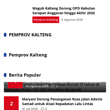
Wagub Kalteng Dorong OPD Kebutan
Serapan Anggaran hingga Akhir 2026
Pemprov Kalteng
4 Agustus 2026
PEMPROV KALTENG
Pemprov Kalteng
Berita Populer
Warga Padati Lokasi Tenggelam Bocah 12
1
tahun di Palangka Raya, Tim SAR Kesulitan
Bergerak
10 Agustus 2026
0
Maryani Dorong Penanganan Ruas Jalan Adonis
2
Samad untuk Atasi Kepadatan Lalu Lintas
10 Juli 2026
0