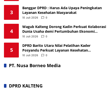
Banggar DPRD : Harus Ada Upaya Peningkatan
3
Layanan Kesehatan Masyarakat
10 Juli 2026
0
Wagub Kalteng Dorong Kadin Perkuat Kolaborasi
4
Dunia Usaha demi Pertumbuhan Ekonomi
Berkelanjutan
10 Juli 2026
0
DPRD Barito Utara Nilai Pelatihan Kader
5
Posyandu Perkuat Layanan Kesehatan
Masyarakat
10 Juli 2026
0
PT. Nusa Borneo Media
DPRD KALTENG