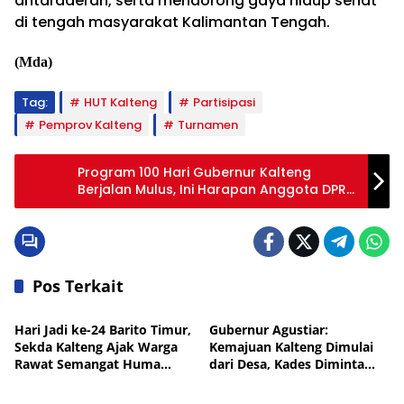
antardaerah, serta mendorong gaya hidup sehat
di tengah masyarakat Kalimantan Tengah.
(Mda)
Tag:
HUT Kalteng
Partisipasi
Pemprov Kalteng
Turnamen
Program 100 Hari Gubernur Kalteng
Berjalan Mulus, Ini Harapan Anggota DPRD
Purdiono
Pos Terkait
Pemkab Bartim
Pemprov Kalteng
Hari Jadi ke-24 Barito Timur,
Gubernur Agustiar:
Sekda Kalteng Ajak Warga
Kemajuan Kalteng Dimulai
Rawat Semangat Huma
dari Desa, Kades Diminta
Pemprov Kalteng
Pemprov Kalteng
Betang
Perkuat Akuntabilitas