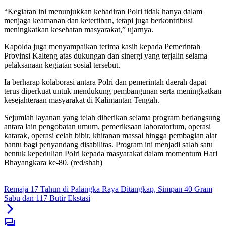
“Kegiatan ini menunjukkan kehadiran Polri tidak hanya dalam
menjaga keamanan dan ketertiban, tetapi juga berkontribusi
meningkatkan kesehatan masyarakat,” ujarnya.
Kapolda juga menyampaikan terima kasih kepada Pemerintah
Provinsi Kalteng atas dukungan dan sinergi yang terjalin selama
pelaksanaan kegiatan sosial tersebut.
Ia berharap kolaborasi antara Polri dan pemerintah daerah dapat
terus diperkuat untuk mendukung pembangunan serta meningkatkan
kesejahteraan masyarakat di Kalimantan Tengah.
Sejumlah layanan yang telah diberikan selama program berlangsung
antara lain pengobatan umum, pemeriksaan laboratorium, operasi
katarak, operasi celah bibir, khitanan massal hingga pembagian alat
bantu bagi penyandang disabilitas. Program ini menjadi salah satu
bentuk kepedulian Polri kepada masyarakat dalam momentum Hari
Bhayangkara ke-80. (red/shah)
Remaja 17 Tahun di Palangka Raya Ditangkap, Simpan 40 Gram
Sabu dan 117 Butir Ekstasi