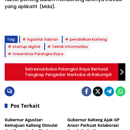
yang aplikatif. (Mda).
Tag:
Agustiar Sabran
pendidikan Kalteng
startup digital
Teknik Informatika
Universitas Palangka Raya
Satresnarkoba Palangka Raya Berhasil
Tangkap Pengedar Narkoba di Rakumpit
Pos Terkait
Pemprov Kalteng
Pemprov Kalteng
Gubernur Agustiar:
Gubernur Kalteng Ajak GP
Kemajuan Kalteng Dimulai
Ansor Perkuat Kolaborasi