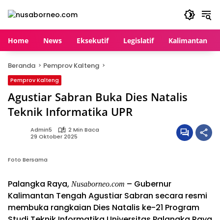
Langsung
ke
konten
Home
News
Eksekutif
Legislatif
Kalimantan
Beranda
Pemprov Kalteng
Pemprov Kalteng
Agustiar Sabran Buka Dies Natalis
Teknik Informatika UPR
Admin5
2 Min Baca
29 Oktober 2025
Foto Bersama
Palangka Raya,
– Gubernur
Nusaborneo.com
Kalimantan Tengah Agustiar Sabran secara resmi
membuka rangkaian Dies Natalis ke-21 Program
Studi Teknik Informatika Universitas Palangka Raya