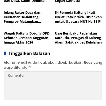
dari Desa, Kades Diminta
Cegah Karhutla
Pemprov Kalteng
Pemprov Kalteng
Perkuat Akuntabilitas
Jelang Rakor Desa dan
54 Pemuda Kalteng Ikuti
Kelurahan se-Kalteng,
Diklat Paskibraka, Disiapkan
Pemprov Matangkan
untuk Upacara HUT Ke-81 RI
Pemprov Kalteng
News
Persiapan hingga Pembagian
Tugas
Wagub Kalteng Dorong OPD
Usai Berjibaku Padamkan
Kebutan Serapan Anggaran
Karhutla, Petugas di Kalteng
hingga Akhir 2026
Alami Sakit akibat Kelelahan
Tinggalkan Balasan
Alamat email Anda tidak akan dipublikasikan.
Ruas yang
wajib ditandai
*