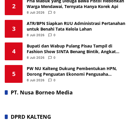
Pria Mabuk yang Diduga Bawa Pistol Hebohkan
2
Warga Mendawai, Ternyata Hanya Korek Api
8 Juli 2026
0
ATR/BPN Siapkan RUU Administrasi Pertanahan
3
untuk Benahi Tata Kelola Lahan
8 Juli 2026
0
Bupati dan Wabup Pulang Pisau Tampil di
4
Fashion Show SINTA Benang Bintik, Angkat
Budaya Lokal
8 Juli 2026
0
PW NU Kalteng Dukung Pembentukan HPN,
5
Dorong Penguatan Ekonomi Pengusaha
Nahdliyin
8 Juli 2026
0
PT. Nusa Borneo Media
DPRD KALTENG