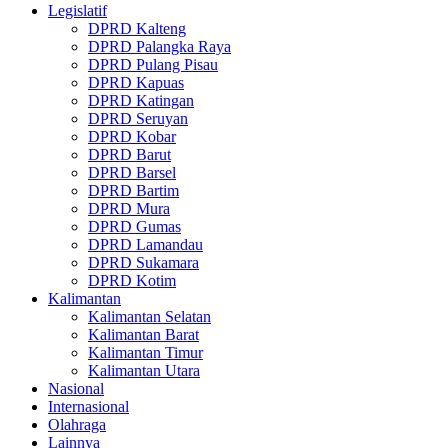
Legislatif
DPRD Kalteng
DPRD Palangka Raya
DPRD Pulang Pisau
DPRD Kapuas
DPRD Katingan
DPRD Seruyan
DPRD Kobar
DPRD Barut
DPRD Barsel
DPRD Bartim
DPRD Mura
DPRD Gumas
DPRD Lamandau
DPRD Sukamara
DPRD Kotim
Kalimantan
Kalimantan Selatan
Kalimantan Barat
Kalimantan Timur
Kalimantan Utara
Nasional
Internasional
Olahraga
Lainnya