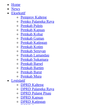
Home
News
Eksekutif
Pemprov Kalteng
Pemko Palangka Raya
Pemkab Pulpis
Pemkab Kapuas
Pemkab Kobar
Pemkab Gumas
Pemkab Katingan
Pemkab Kotim
Pemkab Seruyan
Pemkab Lamandau
Pemkab Sukamara
Pemkab Barsel
Pemkab Bartim
Pemkab Barut
Pemkab Mura
Legislatif
DPRD Kalteng
DPRD Palangka Raya
DPRD Pulang Pisau
DPRD Kapuas
DPRD Katingan