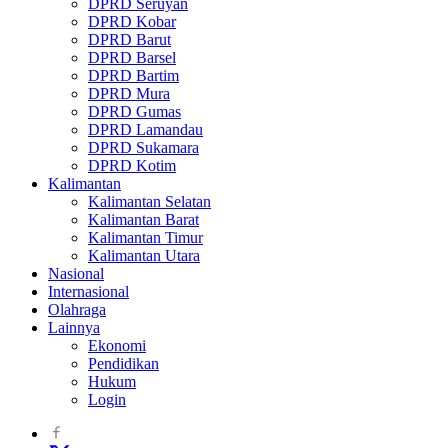
DPRD Seruyan
DPRD Kobar
DPRD Barut
DPRD Barsel
DPRD Bartim
DPRD Mura
DPRD Gumas
DPRD Lamandau
DPRD Sukamara
DPRD Kotim
Kalimantan
Kalimantan Selatan
Kalimantan Barat
Kalimantan Timur
Kalimantan Utara
Nasional
Internasional
Olahraga
Lainnya
Ekonomi
Pendidikan
Hukum
Login