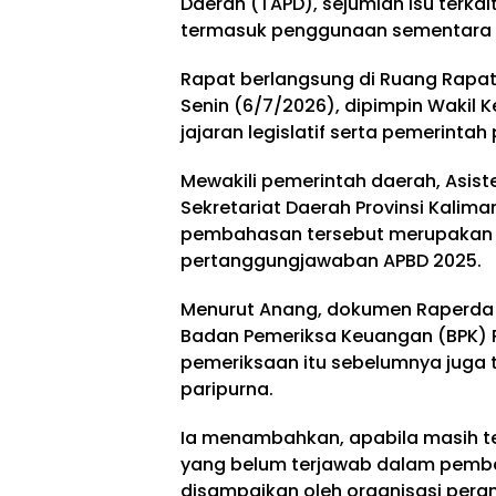
Daerah (TAPD), sejumlah isu terka
termasuk penggunaan sementara D
Rapat berlangsung di Ruang Rapat
Senin (6/7/2026), dipimpin Wakil K
jajaran legislatif serta pemerintah 
Mewakili pemerintah daerah, Asi
Sekretariat Daerah Provinsi Kali
pembahasan tersebut merupakan k
pertanggungjawaban APBD 2025.
Menurut Anang, dokumen Raperda y
Badan Pemeriksa Keuangan (BPK) R
pemeriksaan itu sebelumnya juga
paripurna.
Ia menambahkan, apabila masih te
yang belum terjawab dalam pemb
disampaikan oleh organisasi pera