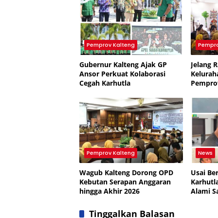
Pemprov Kalteng
Pempro
Gubernur Kalteng Ajak GP
Jelang 
Ansor Perkuat Kolaborasi
Kelurah
Cegah Karhutla
Pempro
Persiap
Tugas
Pemprov Kalteng
News
Wagub Kalteng Dorong OPD
Usai Be
Kebutan Serapan Anggaran
Karhutl
hingga Akhir 2026
Alami S
Tinggalkan Balasan