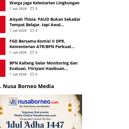
Warga Jaga Kelestarian Lingkungan
7 Juli 2026
0
Aisyah Thisia: PAUD Bukan Sekadar
Tempat Belajar, tapi Awal
Membangun Masa Depan Anak
7 Juli 2026
0
FGD Bersama Komisi II DPR,
Kementerian ATR/BPN Perkuat
Penyusunan RUU Administrasi
7 Juli 2026
0
Pertanahan
BPN Kalteng Gelar Monitoring dan
Evaluasi, Fitriyani Hasibuan
Tekankan Integritas Jajaran
7 Juli 2026
0
. Nusa Borneo Media