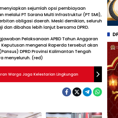
ga menyiapkan sejumlah opsi pembiayaan
n melalui PT Sarana Multi Infrastruktur (PT SMI),
itan obligasi daerah. Meski demikian, seluruh
aji dan dibahas lebih lanjut bersama DPRD.
D
gjawaban Pelaksanaan APBD Tahun Anggaran
. Keputusan mengenai Raperda tersebut akan
 (Pansus) DPRD Provinsi Kalimantan Tengah
 menyeluruh. (red)
ran Warga Jaga Kelestarian Lingkungan