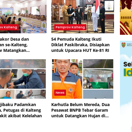
v Kalteng
Pemprov Kalteng
Rakor Desa dan
54 Pemuda Kalteng Ikuti
an se-Kalteng,
Diklat Paskibraka, Disiapkan
v Matangkan
untuk Upacara HUT Ke-81 RI
an hingga Pembagian
News
rjibaku Padamkan
Karhutla Belum Mereda, Dua
a, Petugas di Kalteng
Pesawat BNPB Tebar Garam
akit akibat Kelelahan
untuk Datangkan Hujan di
Kalteng