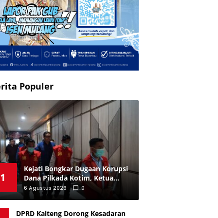
rita Populer
Kejati Bongkar Dugaan Korupsi
1
Dana Pilkada Kotim, Ketua
hingga 4 Komisioner Jadi
6 Agustus 2026
0
Tersangka
DPRD Kalteng Dorong Kesadaran