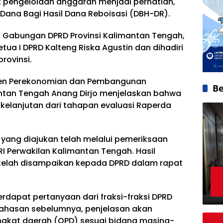
it pengelolaan anggaran menjadi perhatian,
ana Bagi Hasil Dana Reboisasi (DBH-DR).
 Gabungan DPRD Provinsi Kalimantan Tengah,
etua I DPRD Kalteng Riska Agustin dan dihadiri
provinsi.
sten Perekonomian dan Pembangunan
Be
mantan Tengah Anang Dirjo menjelaskan bahwa
elanjutan dari tahapan evaluasi Raperda
ang diajukan telah melalui pemeriksaan
I Perwakilan Kalimantan Tengah. Hasil
 telah disampaikan kepada DPRD dalam rapat
rdapat pertanyaan dari fraksi-fraksi DPRD
ahasan sebelumnya, penjelasan akan
ngkat daerah (OPD) sesuai bidang masing-