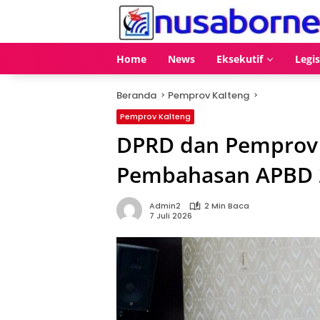
Langsung
ke
konten
Home
News
Eksekutif
Legis
Beranda
Pemprov Kalteng
Pemprov Kalteng
DPRD dan Pemprov 
Pembahasan APBD 
Admin2
2 Min Baca
7 Juli 2026