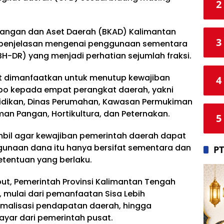
2
uangan dan Aset Daerah (BKAD) Kalimantan
3
 penjelasan mengenai penggunaan sementara
BH-DR) yang menjadi perhatian sejumlah fraksi.
ut dimanfaatkan untuk menutup kewajiban
4
po kepada empat perangkat daerah, yakni
didikan, Dinas Perumahan, Kawasan Permukiman
an Pangan, Hortikultura, dan Peternakan.
5
ambil agar kewajiban pemerintah daerah dapat
gunaan dana itu hanya bersifat sementara dan
PT
etentuan yang berlaku.
t, Pemerintah Provinsi Kalimantan Tengah
 mulai dari pemanfaatan Sisa Lebih
timalisasi pendapatan daerah, hingga
ayar dari pemerintah pusat.