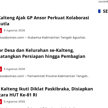
Junaidi
S
alteng Ajak GP Ansor Perkuat Kolaborasi
utla
g
6 Agustus 2026
 Nusaborneo.com – Gubernur Kalimantan Tengah Agustiar…
or Desa dan Kelurahan se-Kalteng,
atangkan Persiapan hingga Pembagian
g
6 Agustus 2026
 Nusaborneo.com – Pemerintah Provinsi Kalimantan Tengah…
Kalteng Ikuti Diklat Paskibraka, Disiapkan
ara HUT Ke-81 RI
g
5 Agustus 2026