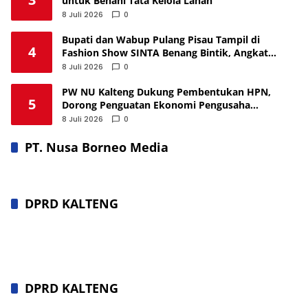
untuk Benahi Tata Kelola Lahan
8 Juli 2026
0
Bupati dan Wabup Pulang Pisau Tampil di
4
Fashion Show SINTA Benang Bintik, Angkat
Budaya Lokal
8 Juli 2026
0
PW NU Kalteng Dukung Pembentukan HPN,
5
Dorong Penguatan Ekonomi Pengusaha
Nahdliyin
8 Juli 2026
0
PT. Nusa Borneo Media
DPRD KALTENG
DPRD KALTENG