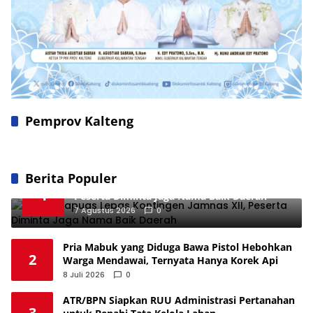
Pemprov Kalteng
Berita Populer
Bupati Kapuas Lepas Kontingen Jamnas XII,
1
Peserta Diminta Jaga Nama Baik Daerah
7 Agustus 2026
0
Pria Mabuk yang Diduga Bawa Pistol Hebohkan
2
Warga Mendawai, Ternyata Hanya Korek Api
8 Juli 2026
0
ATR/BPN Siapkan RUU Administrasi Pertanahan
3