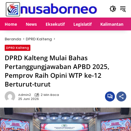
Langsung
ke
konten
Home
News
Eksekutif
Legislatif
Kalimantan
Beranda
DPRD Kalteng
DPRD Kalteng
DPRD Kalteng Mulai Bahas
Pertanggungjawaban APBD 2025,
Pemprov Raih Opini WTP ke-12
Berturut-turut
Admin2
2 Min Baca
25 Juni 2026