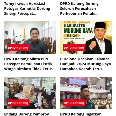
Tomy Irawan Apresiasi
DPRD Kalteng Dorong
Petugas Karhutla, Dorong
Seluruh Perusahaan
Sinergi Percepat
Perkebunan Penuhi
Penanganan
Kewajiban Plasma
DPRD Kalteng
DPRD Kalteng
DPRD Kalteng Minta PLN
Purdiono Ucapkan Selamat
Percepat Pemulihan Listrik,
Hari Jadi ke-24 Murung Raya,
Warga Diminta Tidak Terus
Harapkan Daerah Terus
Dibayangi Pemadaman
Maju dan Sejahtera
DPRD Kalteng
DPRD Kalteng
Endang Dorong Pemprov
DPRD Kalteng Ingatkan