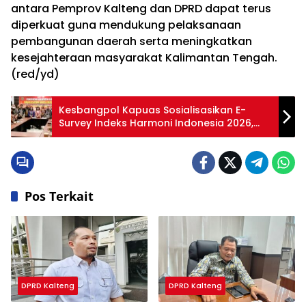
antara Pemprov Kalteng dan DPRD dapat terus
diperkuat guna mendukung pelaksanaan
pembangunan daerah serta meningkatkan
kesejahteraan masyarakat Kalimantan Tengah.
(red/yd)
Kesbangpol Kapuas Sosialisasikan E-
Survey Indeks Harmoni Indonesia 2026,
Dorong Partisipasi Masyarakat
Pos Terkait
DPRD Kalteng
DPRD Kalteng