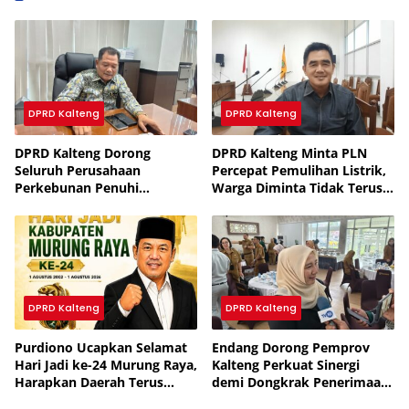
DPRD Kalteng
DPRD Kalteng
DPRD Kalteng Dorong
DPRD Kalteng Minta PLN
Seluruh Perusahaan
Percepat Pemulihan Listrik,
Perkebunan Penuhi
Warga Diminta Tidak Terus
Kewajiban Plasma
Dibayangi Pemadaman
DPRD Kalteng
DPRD Kalteng
Purdiono Ucapkan Selamat
Endang Dorong Pemprov
Hari Jadi ke-24 Murung Raya,
Kalteng Perkuat Sinergi
Harapkan Daerah Terus
demi Dongkrak Penerimaan
Maju dan Sejahtera
Pajak Daerah