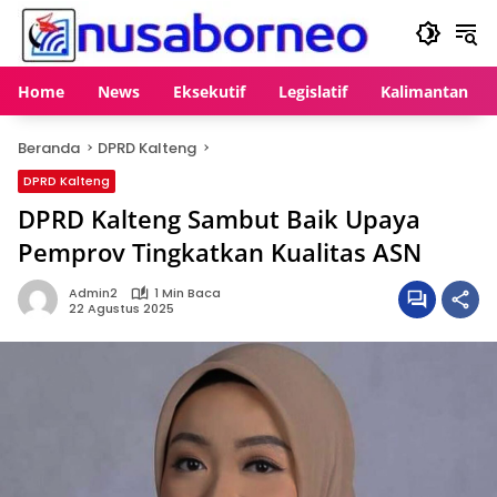
Langsung
ke
konten
Home
News
Eksekutif
Legislatif
Kalimantan
Beranda
DPRD Kalteng
DPRD Kalteng
DPRD Kalteng Sambut Baik Upaya
Pemprov Tingkatkan Kualitas ASN
Admin2
1 Min Baca
22 Agustus 2025