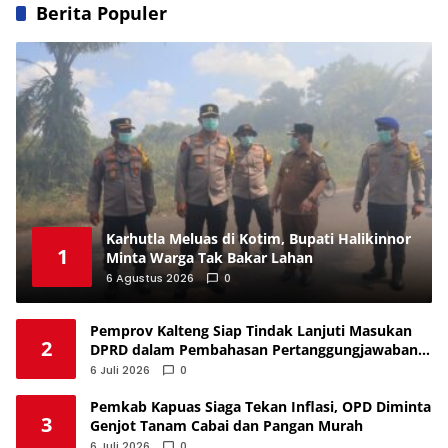
Berita Populer
Karhutla Meluas di Kotim, Bupati Halikinnor
1
Minta Warga Tak Bakar Lahan
6 Agustus 2026
0
Pemprov Kalteng Siap Tindak Lanjuti Masukan
2
DPRD dalam Pembahasan Pertanggungjawaban
APBD 2025
6 Juli 2026
0
Pemkab Kapuas Siaga Tekan Inflasi, OPD Diminta
3
Genjot Tanam Cabai dan Pangan Murah
6 Juli 2026
0