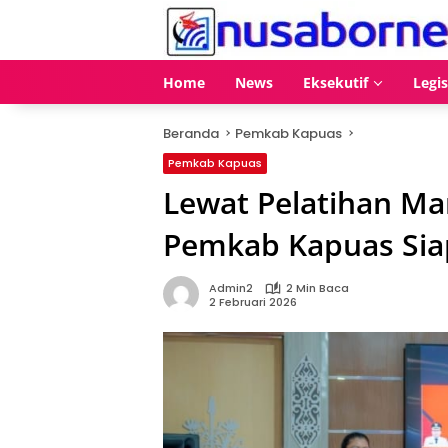
Langsung
ke
konten
Home
News
Eksekutif
Legis
Beranda
Pemkab Kapuas
Pemkab Kapuas
Lewat Pelatihan M
Pemkab Kapuas Sia
Admin2
2 Min Baca
2 Februari 2026