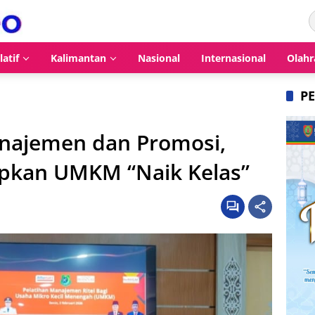
latif
Kalimantan
Nasional
Internasional
Olahr
P
anajemen dan Promosi,
pkan UMKM “Naik Kelas”