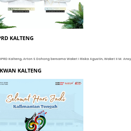
PRD KALTENG
PRD Kalteng, Arton S Dohong bersama Waket I Riska Agustin, Waket II M. Ansyari
EKWAN KALTENG