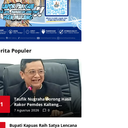
rita Populer
Taufik Nugraha Dorong Hasil
1
Rakor Pemdes Kalteng
Diwujudkan dalam Program
7 Agustus 2026
0
Nyata
Bupati Kapuas Raih Satya Lencana