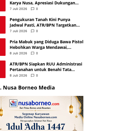
Karya Nusa, Apresiasi Dukungan
untuk PP Polri
7 Juli 2026
0
Pengukuran Tanah Kini Punya
Jadwal Pasti, ATR/BPN Targetkan
Layanan Selesai Maksimal 12 Hari
7 Juli 2026
0
Pria Mabuk yang Diduga Bawa Pistol
Hebohkan Warga Mendawai,
Ternyata Hanya Korek Api
8 Juli 2026
0
ATR/BPN Siapkan RUU Administrasi
Pertanahan untuk Benahi Tata
Kelola Lahan
8 Juli 2026
0
. Nusa Borneo Media