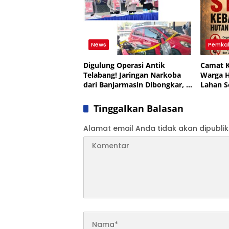
News
Pemka
Digulung Operasi Antik
Camat K
Telabang! Jaringan Narkoba
Warga 
dari Banjarmasin Dibongkar, 8
Lahan 
Orang Dicokok di Kapuas
Tinggalkan Balasan
Alamat email Anda tidak akan dipublik