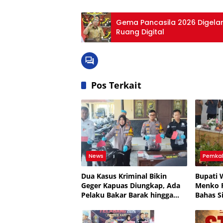
Gema Pancasila 2026 Digelar 
Ruang Digital
Pos Terkait
News
Pemka
Dua Kasus Kriminal Bikin
Bupati 
Geger Kapuas Diungkap, Ada
Menko P
Pelaku Bakar Barak hingga
Bahas S
Residivis Curanmor
Penanga