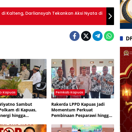
di Kalteng, Darliansyah Tekankan Aksi Nyata di
D
b Kapuas
Pemkab Kapuas
Wiyatno Sambut
Rakerda LPPD Kapuas Jadi
olkam di Kapuas,
Momentum Perkuat
inergi hingga
Pembinaan Pesparawi hingga
nan Karhutla
Wilayah Hulu