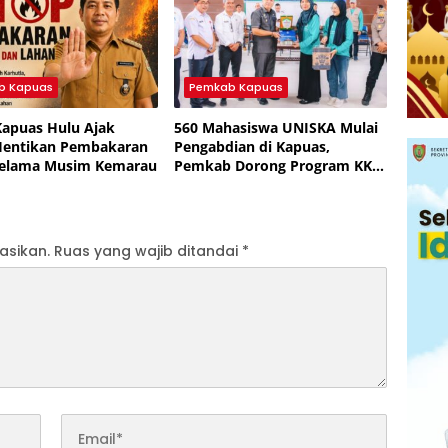
b Kapuas
Pemkab Kapuas
apuas Hulu Ajak
560 Mahasiswa UNISKA Mulai
Hentikan Pembakaran
Pengabdian di Kapuas,
Selama Musim Kemarau
Pemkab Dorong Program KKN
yang Menyentuh Warga
asikan.
Ruas yang wajib ditandai
*