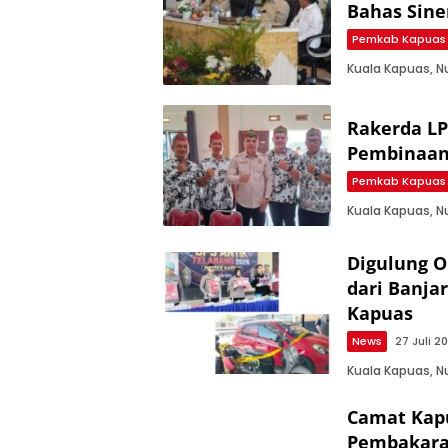
Bahas Sine
Pemkab Kapuas
Kuala Kapuas, 
Rakerda L
Pembinaan
Pemkab Kapuas
Kuala Kapuas, N
Digulung O
dari Banja
Kapuas
News
27 Juli 2
Kuala Kapuas, 
Camat Kap
Pembakara