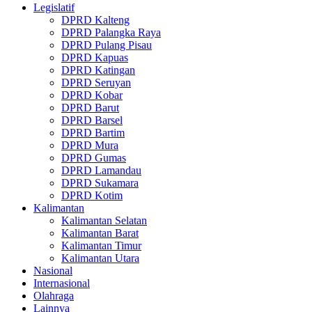
Legislatif
DPRD Kalteng
DPRD Palangka Raya
DPRD Pulang Pisau
DPRD Kapuas
DPRD Katingan
DPRD Seruyan
DPRD Kobar
DPRD Barut
DPRD Barsel
DPRD Bartim
DPRD Mura
DPRD Gumas
DPRD Lamandau
DPRD Sukamara
DPRD Kotim
Kalimantan
Kalimantan Selatan
Kalimantan Barat
Kalimantan Timur
Kalimantan Utara
Nasional
Internasional
Olahraga
Lainnya