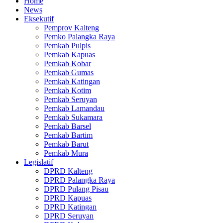
Home
News
Eksekutif
Pemprov Kalteng
Pemko Palangka Raya
Pemkab Pulpis
Pemkab Kapuas
Pemkab Kobar
Pemkab Gumas
Pemkab Katingan
Pemkab Kotim
Pemkab Seruyan
Pemkab Lamandau
Pemkab Sukamara
Pemkab Barsel
Pemkab Bartim
Pemkab Barut
Pemkab Mura
Legislatif
DPRD Kalteng
DPRD Palangka Raya
DPRD Pulang Pisau
DPRD Kapuas
DPRD Katingan
DPRD Seruyan