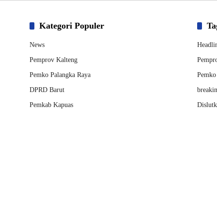
Kategori Populer
Ta
News
Headli
Pemprov Kalteng
Pempro
Pemko Palangka Raya
Pemko 
DPRD Barut
breaki
Pemkab Kapuas
Dislut