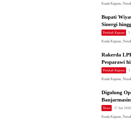
Kuala Kapuas, Nusa
Bupati Wiya
Sinergi hin
Pemkab Kapuas
1
Kuala Kapuas, Nus
Rakerda LP
Pesparawi h
Pemkab Kapuas
1
Kuala Kapuas, Nusa
Digulung Ope
Banjarmasin
News
27 Juli 2026
Kuala Kapuas, Nusa