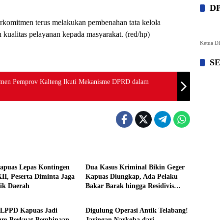
D
erkomitmen terus melakukan pembenahan tata kelola
ualitas pelayanan kepada masyarakat. (red/hp)
Ketua DP
S
men Pemprov Kalteng Ikuti Mekanisme DPRD dalam
Kapuas
News
apuas Lepas Kontingen
Dua Kasus Kriminal Bikin Geger
II, Peserta Diminta Jaga
Kapuas Diungkap, Ada Pelaku
ik Daerah
Bakar Barak hingga Residivis
Kapuas
News
Curanmor
 LPPD Kapuas Jadi
Digulung Operasi Antik Telabang!
m Perkuat Pembinaan
Jaringan Narkoba dari