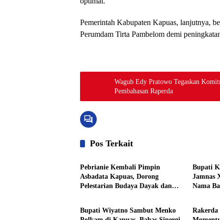
optimal.
Pemerintah Kabupaten Kapuas, lanjutnya, b
Perumdam Tirta Pambelom demi peningkatan k
Wagub Edy Pratowo Tegaskan Komit
Pembahasan Raperda
Pos Terkait
Pemkab Kapuas
Pemkab 
Pebrianie Kembali Pimpin
Bupati K
Asbadata Kapuas, Dorong
Jamnas X
Pelestarian Budaya Dayak dan
Nama Ba
Pemkab Kapuas
Pemkab 
Pariwisata
Bupati Wiyatno Sambut Menko
Rakerda
Polkam di Kapuas, Bahas Sinergi
Momentu