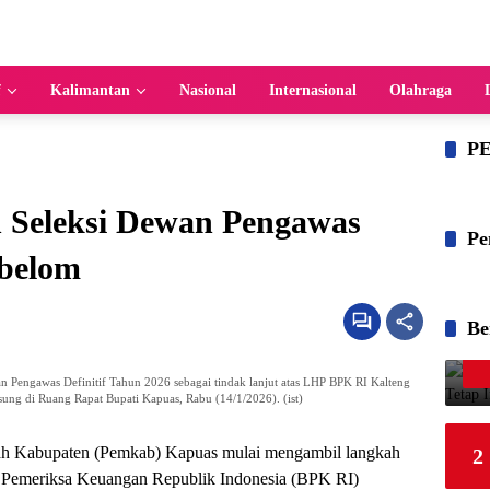
f
Kalimantan
Nasional
Internasional
Olahraga
P
 Seleksi Dewan Pengawas
Pe
belom
Be
n Pengawas Definitif Tahun 2026 sebagai tindak lanjut atas LHP BPK RI Kalteng
sung di Ruang Rapat Bupati Kapuas, Rabu (14/1/2026). (ist)
ah Kabupaten (Pemkab) Kapuas mulai mengambil langkah
2
n Pemeriksa Keuangan Republik Indonesia (BPK RI)