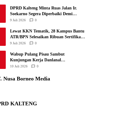
DPRD Kalteng Minta Ruas Jalan Ir.
Soekarno Segera Diperbaiki Demi
Keselamatan Pengguna Jalan
9 Juli 2026
0
Lewat KKN Tematik, 28 Kampus Bantu
ATR/BPN Selesaikan Ribuan Sertifikasi
Tanah Wakaf di Sulsel
9 Juli 2026
0
Wabup Pulang Pisau Sambut
Kunjungan Kerja Danlanal
Banjarmasin, Dorong Sinergi Jaga
10 Juli 2026
0
Keamanan Pesisir
. Nusa Borneo Media
PRD KALTENG