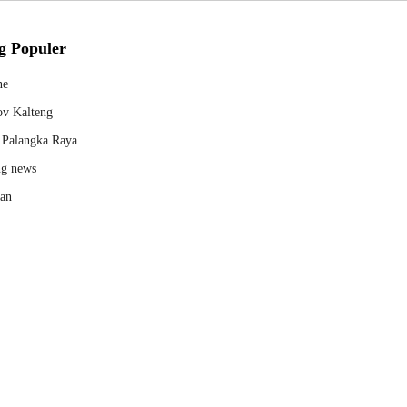
g Populer
ne
v Kalteng
Palangka Raya
ng news
kan