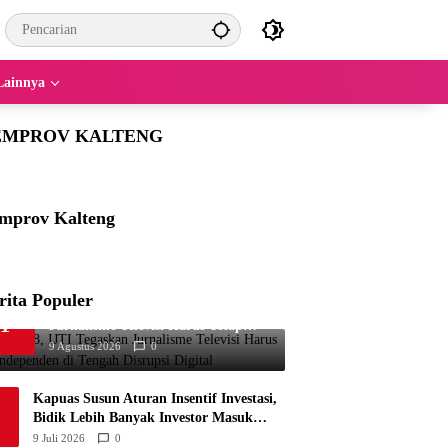
Lainnya
EMPROV KALTENG
mprov Kalteng
rita Populer
HUT ke-28, IJTI Tegaskan
1
Jurnalisme Televisi Harus Tetap
Independen di Tengah Disrupsi
9 Agustus 2026
0
Digital
Kapuas Susun Aturan Insentif Investasi,
Bidik Lebih Banyak Investor Masuk
Daerah
9 Juli 2026
0