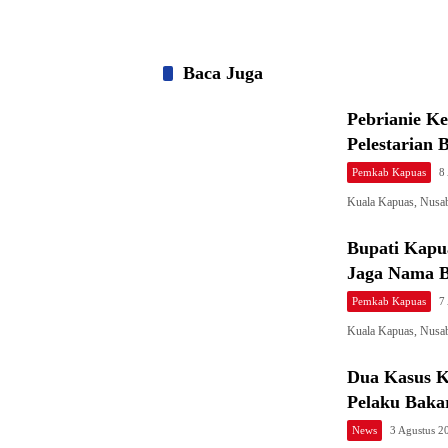
Baca Juga
Pebrianie K
Pelestarian 
Pemkab Kapuas
8
Kuala Kapuas, Nusab
Bupati Kapu
Jaga Nama B
Pemkab Kapuas
7
Kuala Kapuas, Nusa
Dua Kasus K
Pelaku Baka
News
3 Agustus 2