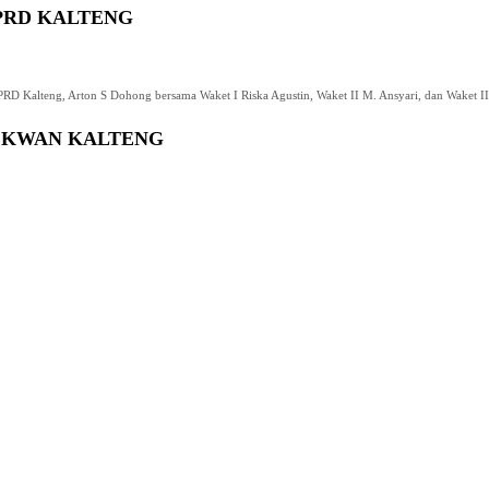
PRD KALTENG
RD Kalteng, Arton S Dohong bersama Waket I Riska Agustin, Waket II M. Ansyari, dan Waket III 
EKWAN KALTENG