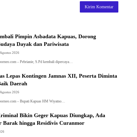
embali Pimpin Asbadata Kapuas, Dorong
Budaya Dayak dan Pariwisata
 Agustus 2026
orneo.com – Pebrianie, S.Pd kembali dipercaya…
as Lepas Kontingen Jamnas XII, Peserta Diminta
aik Daerah
 Agustus 2026
borneo.com – Bupati Kapuas HM Wiyatno…
riminal Bikin Geger Kapuas Diungkap, Ada
r Barak hingga Residivis Curanmor
026