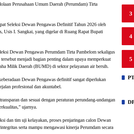
elolaan Perusahaan Umum Daerah (Perumdam) Tirta
3
apat Seleksi Dewan Pengawas Definitif Tahun 2026 oleh
 Usis I. Sangkai, yang digelar di Ruang Rapat Bupati
4
eleksi Dewan Pengawas Perumdam Tirta Pambelom sekaligus
5
tersebut menjadi bagian penting dalam upaya memperkuat
aha Milik Daerah (BUMD) di sektor pelayanan air bersih.
PT
keberadaan Dewan Pengawas definitif sangat diperlukan
alan profesional dan akuntabel.
ra transparan dan sesuai dengan peraturan perundang-undangan
D
kualitas,” ujarnya.
eksi dan tim uji kelayakan, proses penjaringan calon Dewan
integritas serta mampu mengawasi kinerja Perumdam secara