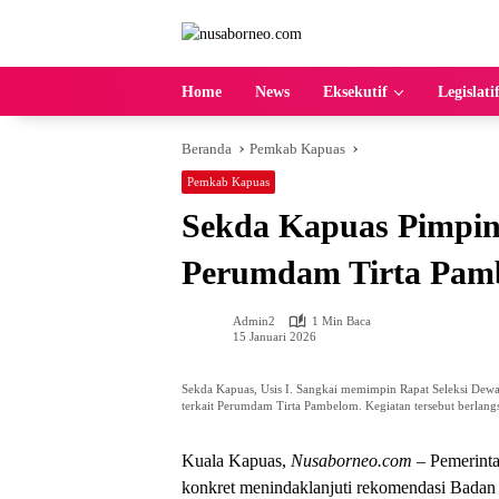
Langsung
ke
konten
Home
News
Eksekutif
Legislati
Beranda
Pemkab Kapuas
Pemkab Kapuas
Sekda Kapuas Pimpin
Perumdam Tirta Pam
Admin2
1 Min Baca
15 Januari 2026
Sekda Kapuas, Usis I. Sangkai memimpin Rapat Seleksi Dewa
terkait Perumdam Tirta Pambelom. Kegiatan tersebut berlang
Kuala Kapuas,
Nusaborneo.com
– Pemerint
konkret menindaklanjuti rekomendasi Bada