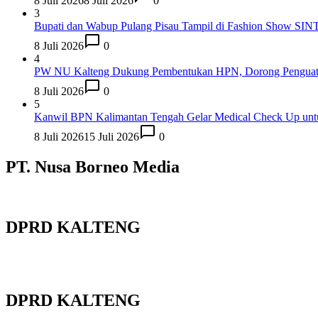
8 Juli 2026
8 Juli 2026
0
3
Bupati dan Wabup Pulang Pisau Tampil di Fashion Show SIN
8 Juli 2026
0
4
PW NU Kalteng Dukung Pembentukan HPN, Dorong Penguata
8 Juli 2026
0
5
Kanwil BPN Kalimantan Tengah Gelar Medical Check Up unt
8 Juli 2026
15 Juli 2026
0
PT. Nusa Borneo Media
DPRD KALTENG
DPRD KALTENG