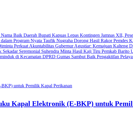
Bupati Kapuas Lepas Kontingen Jamnas XII, Pes
Taufik Nugraha Dorong Hasil Rakor Pemdes K
Gubernur Agustiar: Kemajuan Kalteng Di
Suhendra Minta Hasil Kaji Tiru Pemkab Barito 
DPRD Gumas Sambut Baik Pengaktifan Pelaya
uku Kapal Elektronik (E-BKP) untuk Pemil