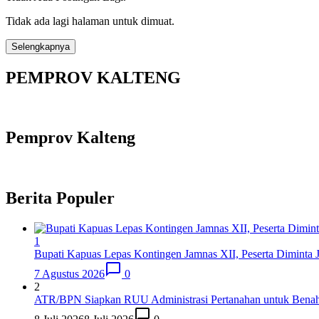
Tidak ada lagi halaman untuk dimuat.
Selengkapnya
PEMPROV KALTENG
Pemprov Kalteng
Berita Populer
1
Bupati Kapuas Lepas Kontingen Jamnas XII, Peserta Diminta
7 Agustus 2026
0
2
ATR/BPN Siapkan RUU Administrasi Pertanahan untuk Benahi