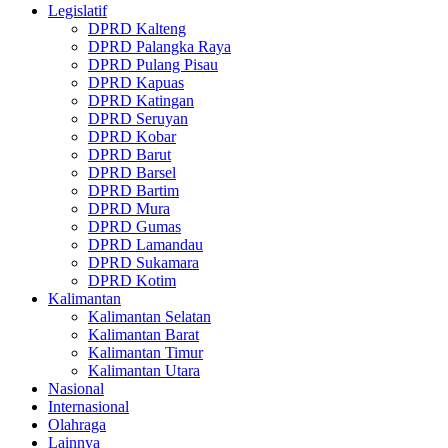
Legislatif
DPRD Kalteng
DPRD Palangka Raya
DPRD Pulang Pisau
DPRD Kapuas
DPRD Katingan
DPRD Seruyan
DPRD Kobar
DPRD Barut
DPRD Barsel
DPRD Bartim
DPRD Mura
DPRD Gumas
DPRD Lamandau
DPRD Sukamara
DPRD Kotim
Kalimantan
Kalimantan Selatan
Kalimantan Barat
Kalimantan Timur
Kalimantan Utara
Nasional
Internasional
Olahraga
Lainnya