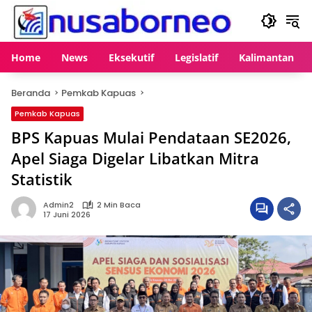
Langsung
ke
konten
Home
News
Eksekutif
Legislatif
Kalimantan
Beranda
Pemkab Kapuas
Pemkab Kapuas
BPS Kapuas Mulai Pendataan SE2026,
Apel Siaga Digelar Libatkan Mitra
Statistik
Admin2
2 Min Baca
17 Juni 2026