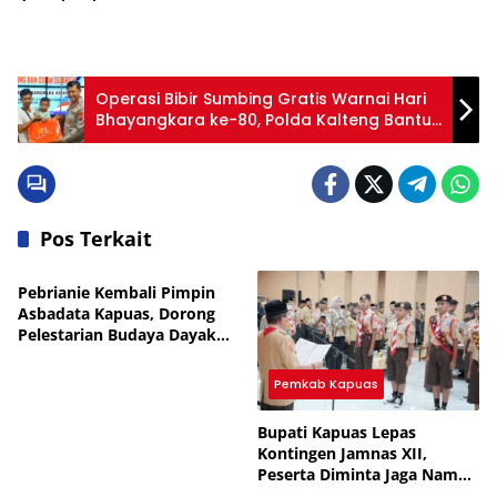
Operasi Bibir Sumbing Gratis Warnai Hari
Bhayangkara ke-80, Polda Kalteng Bantu
Wujudkan Senyum Baru Pasien
Pos Terkait
Pemkab Kapuas
Pebrianie Kembali Pimpin
Asbadata Kapuas, Dorong
Pelestarian Budaya Dayak
dan Pariwisata
Pemkab Kapuas
Bupati Kapuas Lepas
Kontingen Jamnas XII,
Peserta Diminta Jaga Nama
News
Pemkab Kapuas
Baik Daerah