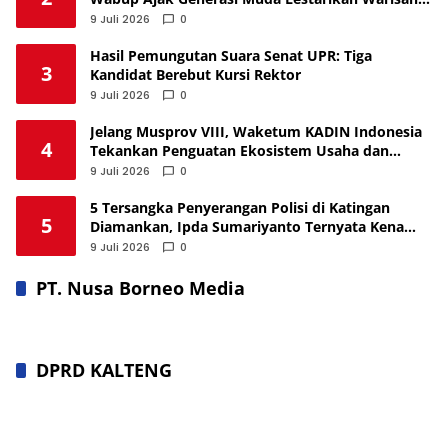
Dayak Ngaju
9 Juli 2026
0
Hasil Pemungutan Suara Senat UPR: Tiga
3
Kandidat Berebut Kursi Rektor
9 Juli 2026
0
Jelang Musprov VIII, Waketum KADIN Indonesia
4
Tekankan Penguatan Ekosistem Usaha dan
Lapangan Kerja di Kalteng
9 Juli 2026
0
5 Tersangka Penyerangan Polisi di Katingan
5
Diamankan, Ipda Sumariyanto Ternyata Kena
Tembak
9 Juli 2026
0
PT. Nusa Borneo Media
DPRD KALTENG