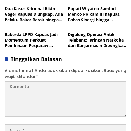
Dua Kasus Kriminal Bikin
Bupati Wiyatno Sambut
Geger Kapuas Diungkap, Ada
Menko Polkam di Kapuas,
Pelaku Bakar Barak hingga
Bahas Sinergi hingga
Pemkab Kapuas
News
Residivis Curanmor
Penanganan Karhutla
Rakerda LPPD Kapuas Jadi
Digulung Operasi Antik
Momentum Perkuat
Telabang! Jaringan Narkoba
Pembinaan Pesparawi
dari Banjarmasin Dibongkar,
hingga Wilayah Hulu
8 Orang Dicokok di Kapuas
Tinggalkan Balasan
Alamat email Anda tidak akan dipublikasikan.
Ruas yang
wajib ditandai
*