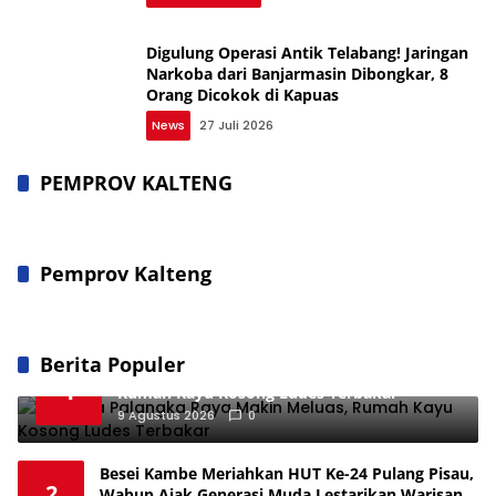
Digulung Operasi Antik Telabang! Jaringan
Narkoba dari Banjarmasin Dibongkar, 8
Orang Dicokok di Kapuas
News
27 Juli 2026
PEMPROV KALTENG
Pemprov Kalteng
Berita Populer
Karhutla Palangka Raya Makin Meluas,
1
Rumah Kayu Kosong Ludes Terbakar
9 Agustus 2026
0
Besei Kambe Meriahkan HUT Ke-24 Pulang Pisau,
2
Wabup Ajak Generasi Muda Lestarikan Warisan