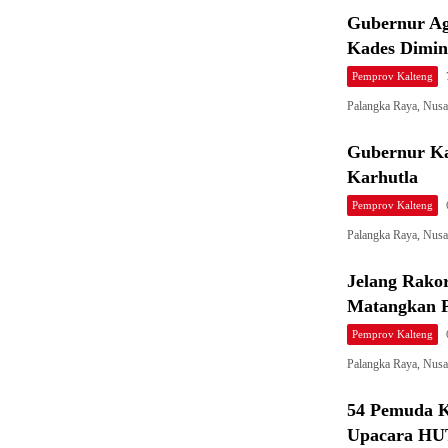
Gubernur Ag
Kades Dimint
Pemprov Kalteng
Palangka Raya, Nus
Gubernur Ka
Karhutla
Pemprov Kalteng
Palangka Raya, Nus
Jelang Rako
Matangkan P
Pemprov Kalteng
Palangka Raya, Nusa
54 Pemuda Ka
Upacara HU