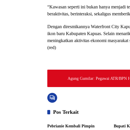
“Kawasan seperti ini bukan hanya menjadi tem
beraktivitas, berinteraksi, sekaligus memb
Dengan diresmikannya Waterfront City Kapua
ikon baru Kabupaten Kapuas. Selain menari
meningkatkan aktivitas ekonomi masyarakat 
(red)
Agung Gumilar: Pegawai ATR/BPN Har
Pos Terkait
Pemkab Kapuas
Pemkab 
Pebrianie Kembali Pimpin
Bupati K