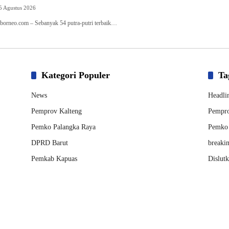
5 Agustus 2026
borneo.com – Sebanyak 54 putra-putri terbaik…
Kategori Populer
Ta
News
Headli
Pemprov Kalteng
Pempro
Pemko Palangka Raya
Pemko 
DPRD Barut
breaki
Pemkab Kapuas
Dislut