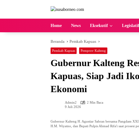
Langsung
ke
konten
Home
News
Eksekutif
Legislati
Beranda
Pemkab Kapuas
Pemkab Kapuas
Pemprov Kalteng
Gubernur Kalteng Re
Kapuas, Siap Jadi Ik
Ekonomi
Admin2
2 Min Baca
9 Juli 2026
Gubernur Kalteng H. Agustiar Sabran bersama Pangdam XXII
H.M. Wiyatno, dan Bupati Pulpis Ahmad Rifa'i saat prosesi p