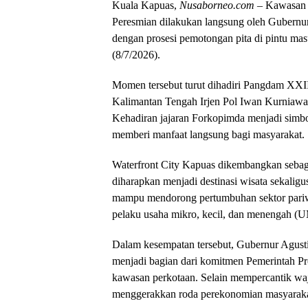
Kuala Kapuas,
Nusaborneo.com
– Kawasan W
Peresmian dilakukan langsung oleh Gubernur
dengan prosesi pemotongan pita di pintu m
(8/7/2026).
Momen tersebut turut dihadiri Pangdam XXI
Kalimantan Tengah Irjen Pol Iwan Kurniawan
Kehadiran jajaran Forkopimda menjadi simb
memberi manfaat langsung bagi masyarakat.
Waterfront City Kapuas dikembangkan sebaga
diharapkan menjadi destinasi wisata sekaligu
mampu mendorong pertumbuhan sektor pariwi
pelaku usaha mikro, kecil, dan menengah 
Dalam kesempatan tersebut, Gubernur Agus
menjadi bagian dari komitmen Pemerintah Pr
kawasan perkotaan. Selain mempercantik wa
menggerakkan roda perekonomian masyarakat