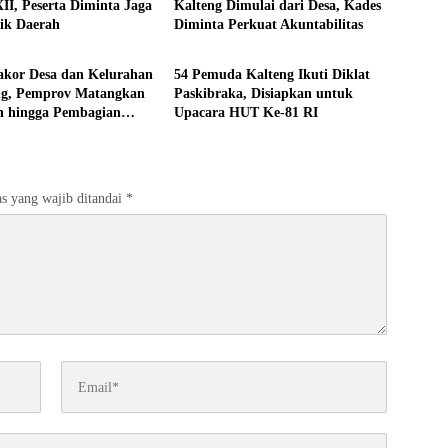
II, Peserta Diminta Jaga
Kalteng Dimulai dari Desa, Kades
ik Daerah
Diminta Perkuat Akuntabilitas
 Kalteng
Pemprov Kalteng
akor Desa dan Kelurahan
54 Pemuda Kalteng Ikuti Diklat
ng, Pemprov Matangkan
Paskibraka, Disiapkan untuk
n hingga Pembagian
Upacara HUT Ke-81 RI
s yang wajib ditandai
*