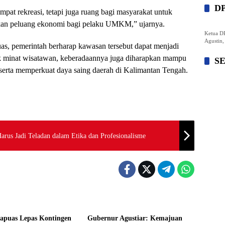
D
pat rekreasi, tetapi juga ruang bagi masyarakat untuk
erikan peluang ekonomi bagi pelaku UMKM,” ujarnya.
Ketua DP
Agustin, 
s, pemerintah berharap kawasan tersebut dapat menjadi
k minat wisatawan, keberadaannya juga diharapkan mampu
S
serta memperkuat daya saing daerah di Kalimantan Tengah.
us Jadi Teladan dalam Etika dan Profesionalisme
Kapuas
Pemprov Kalteng
apuas Lepas Kontingen
Gubernur Agustiar: Kemajuan