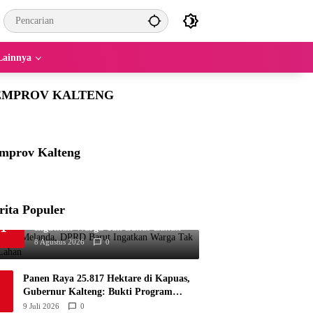
Lainnya
EMPROV KALTENG
mprov Kalteng
rita Populer
Kemarau Melanda, DPRD Barut
1
Ingatkan Warga Tak Bakar Lahan
8 Agustus 2026
0
Panen Raya 25.817 Hektare di Kapuas,
Gubernur Kalteng: Bukti Program
Ketahanan Pangan Berjalan
9 Juli 2026
0