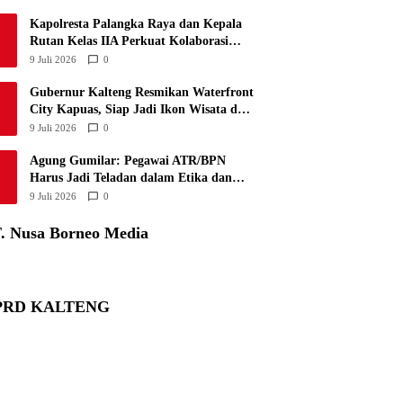
Kapolresta Palangka Raya dan Kepala
Rutan Kelas IIA Perkuat Kolaborasi
demi Keamanan Kota
9 Juli 2026
0
Gubernur Kalteng Resmikan Waterfront
City Kapuas, Siap Jadi Ikon Wisata dan
Penggerak Ekonomi
9 Juli 2026
0
Agung Gumilar: Pegawai ATR/BPN
Harus Jadi Teladan dalam Etika dan
Profesionalisme
9 Juli 2026
0
. Nusa Borneo Media
PRD KALTENG