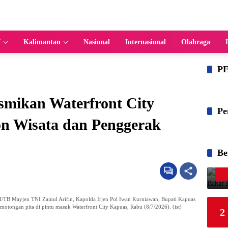
f
Kalimantan
Nasional
Internasional
Olahraga
P
smikan Waterfront City
Pe
on Wisata dan Penggerak
Be
/TB Mayjen TNI Zainul Arifin, Kapolda Irjen Pol Iwan Kurniawan, Bupati Kapuas
emotongan pita di pintu masuk Waterfront City Kapuas, Rabu (8/7/2026). (ist)
2