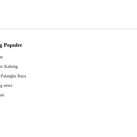
g Populer
ne
v Kalteng
Palangka Raya
ng news
kan