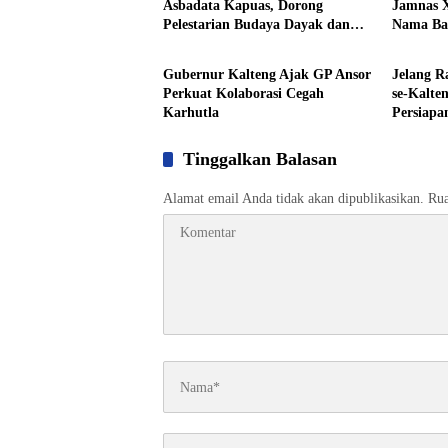
Asbadata Kapuas, Dorong
Jamnas X
Pelestarian Budaya Dayak dan
Nama Ba
Pemprov Kalteng
Pemprov
Pariwisata
Gubernur Kalteng Ajak GP Ansor
Jelang R
Perkuat Kolaborasi Cegah
se-Kalte
Karhutla
Persiapa
Tugas
Tinggalkan Balasan
Alamat email Anda tidak akan dipublikasikan.
Rua