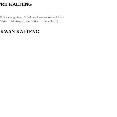
PRD KALTENG
RD Kalteng, Arton S Dohong bersama Waket I Riska
Waket II M. Ansyari, dan Waket III Junaidi. (ist)
EKWAN KALTENG