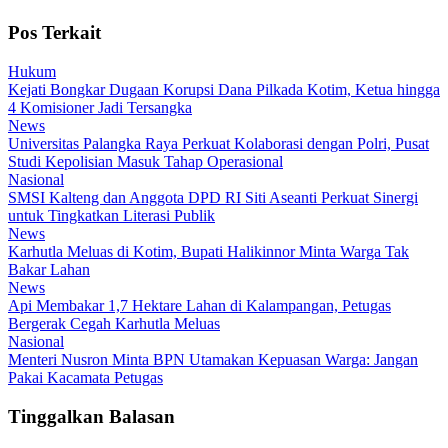
Pos Terkait
Hukum
Kejati Bongkar Dugaan Korupsi Dana Pilkada Kotim, Ketua hingga
4 Komisioner Jadi Tersangka
News
Universitas Palangka Raya Perkuat Kolaborasi dengan Polri, Pusat
Studi Kepolisian Masuk Tahap Operasional
Nasional
SMSI Kalteng dan Anggota DPD RI Siti Aseanti Perkuat Sinergi
untuk Tingkatkan Literasi Publik
News
Karhutla Meluas di Kotim, Bupati Halikinnor Minta Warga Tak
Bakar Lahan
News
Api Membakar 1,7 Hektare Lahan di Kalampangan, Petugas
Bergerak Cegah Karhutla Meluas
Nasional
Menteri Nusron Minta BPN Utamakan Kepuasan Warga: Jangan
Pakai Kacamata Petugas
Tinggalkan Balasan