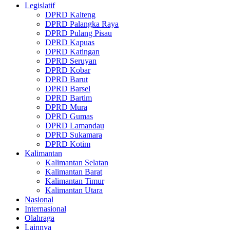
Legislatif
DPRD Kalteng
DPRD Palangka Raya
DPRD Pulang Pisau
DPRD Kapuas
DPRD Katingan
DPRD Seruyan
DPRD Kobar
DPRD Barut
DPRD Barsel
DPRD Bartim
DPRD Mura
DPRD Gumas
DPRD Lamandau
DPRD Sukamara
DPRD Kotim
Kalimantan
Kalimantan Selatan
Kalimantan Barat
Kalimantan Timur
Kalimantan Utara
Nasional
Internasional
Olahraga
Lainnya