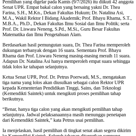
Pemilihan yang digelar pada Kamis (9/7/2026) itu diikuti 42 anggota
Senat UPR. Empat bakal calon yang bersaing yakni Dr. Thea
Farina, S.H., M.Kn., Dekan Fakultas Hukum; Dr. Natalina Asi,
M.A., Wakil Rektor I Bidang Akademik; Prof. Bhayu Rhama, S.T.,
M.B.A., Ph.D., Dekan Fakultas Ilmu Sosial dan Ilmu Politik; serta
Prof. Dr. Liswara Neneng, S.Pd., M.Si., Guru Besar Fakultas
Matematika dan Ilmu Pengetahuan Alam.
Berdasarkan hasil pemungutan suara, Dr. Thea Farina memperoleh
dukungan terbanyak dengan 16 suara. Sementara Prof. Bhayu
Rhama dan Prof. Liswara Neneng masing-masing meraih 11 suara.
Adapun Dr. Natalina Asi hanya memperoleh empat suara sehingga
tidak lolos ke tahapan selanjutnya.
Ketua Senat UPR, Prof. Dr. Petrus Poerwadi, M.S., mengatakan
tiga nama yang lolos akan diusulkan sebagai calon Rektor UPR
kepada Kementerian Pendidikan Tinggi, Sains, dan Teknologi
(Kemendikti Saintek) untuk mengikuti proses pemilihan tahap
berikutnya.
“Benar, hanya tiga calon yang akan mengikuti pemilihan tahap
selanjutnya. Jadwal pelaksanaannya masih menunggu penetapan
dari Kemendikti Saintek,” kata Petrus usai pemilihan.
Ia menjelaskan, hasil pemilihan di tingkat senat akan segera dikirim
ke Kemendikti Saintek. Seluruh tahapan ditargetkan rampung