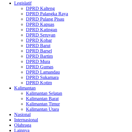
Legislatif
DPRD Kalteng
DPRD Palangka Raya
DPRD Pulang Pisau
DPRD Kapuas
DPRD Katingan
DPRD Seruyan
DPRD Kobar
DPRD Barut
DPRD Barsel
DPRD Bartim
DPRD Mura
DPRD Gumas
DPRD Lamandau
DPRD Sukamara
DPRD Kotim
Kalimantan
Kalimantan Selatan
Kalimantan Barat
Kalimantan Timur
Kalimantan Utara
Nasional
Internasional
Olahraga
Lainnya