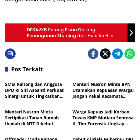
DP3A2KB Pulang Pisau Dorong
Penanganan Stunting dari Hulu ke Hilir
Pos Terkait
Nasional
Nasional
SMSI Kalteng dan Anggota
Menteri Nusron Minta BPN
DPD RI Siti Aseanti Perkuat
Utamakan Kepuasan Warga:
Sinergi untuk Tingkatkan
Jangan Pakai Kacamata
Nasional
Nasional
Literasi Publik
Petugas
Menteri Nusron Minta
Warga Kapuas Jadi Korban
Sertipikasi Tanah Rumah
Tewas KMP Mutiara Sentosa
Ibadah di NTT Dikebut
II, Tim Forensik Ungkap
Nasional
Nasional
Penyebabnya
Offroader Muda Kalteng
Debut di Piala Gubernur DKI,