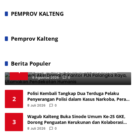
PEMPROV KALTENG
Pemprov Kalteng
Berita Populer
Polisi Kawal Aksi Damai di Kantor PLN
1
Palangka Raya, Utamakan Pendekatan
Humanis
8 Agustus 2026
0
Polisi Kembali Tangkap Dua Terduga Pelaku
2
Penyerangan Polisi dalam Kasus Narkoba, Peran
Masih Didalami
8 Juli 2026
0
Wagub Kalteng Buka Sinode Umum Ke-25 GKE,
3
Dorong Penguatan Kerukunan dan Kolaborasi
Bangun Daerah
8 Juli 2026
0