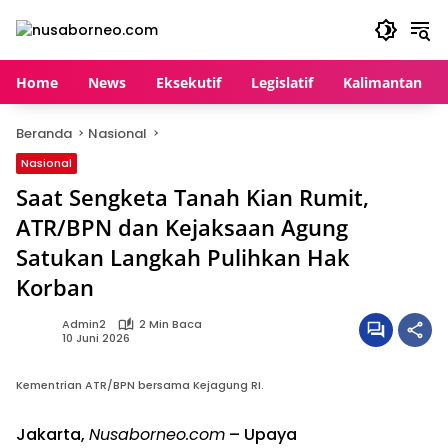
Langsung
ke
konten
Home
News
Eksekutif
Legislatif
Kalimantan
Beranda
Nasional
Nasional
Saat Sengketa Tanah Kian Rumit,
ATR/BPN dan Kejaksaan Agung
Satukan Langkah Pulihkan Hak
Korban
Admin2
2 Min Baca
10 Juni 2026
Kementrian ATR/BPN bersama Kejagung RI.
Jakarta,
Nusaborneo.com
– Upaya