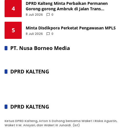
DPRD Kalteng Minta Perbaikan Permanen
4
Gorong-gorong Ambruk di Jalan Trans
Kalimantan
8 Juli 2026
0
Minta Disdikpora Perketat Pengawasan MPLS
5
8 Juli 2026
0
PT. Nusa Borneo Media
DPRD KALTENG
DPRD KALTENG
Ketua DPRD Kalteng, Arton S Dohong bersama Waket I Riska Agustin,
Waket II M. Ansyari, dan Waket III Junaidi. (ist)