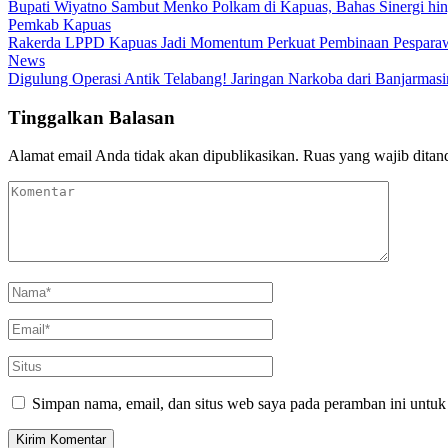
Bupati Wiyatno Sambut Menko Polkam di Kapuas, Bahas Sinergi hi
Pemkab Kapuas
Rakerda LPPD Kapuas Jadi Momentum Perkuat Pembinaan Pesparaw
News
Digulung Operasi Antik Telabang! Jaringan Narkoba dari Banjarmas
Tinggalkan Balasan
Alamat email Anda tidak akan dipublikasikan.
Ruas yang wajib ditan
Simpan nama, email, dan situs web saya pada peramban ini untuk