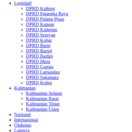
Legislatif
DPRD Kalteng
DPRD Palangka Raya
DPRD Pulang Pisau
DPRD Kapuas
DPRD Katingan
DPRD Seruyan
DPRD Kobar
DPRD Barut
DPRD Barsel
DPRD Bartim
DPRD Mura
DPRD Gumas
DPRD Lamandau
DPRD Sukamara
DPRD Kotim
Kalimantan
Kalimantan Selatan
Kalimantan Barat
Kalimantan Timur
Kalimantan Utara
Nasional
Internasional
Olahraga
Lainnya