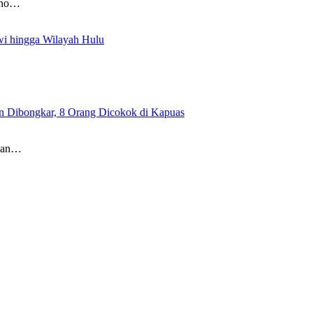
tno…
i hingga Wilayah Hulu
in Dibongkar, 8 Orang Dicokok di Kapuas
ngan…