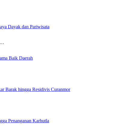
aya Dayak dan Pariwisata
ya…
Nama Baik Daerah
ar Barak hingga Residivis Curanmor
ngga Penanganan Karhutla