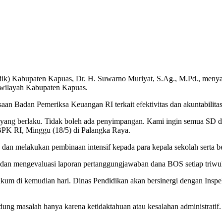
dik) Kabupaten Kapuas, Dr. H. Suwarno Muriyat, S.Ag., M.Pd., men
i wilayah Kabupaten Kapuas.
ksaan Badan Pemeriksa Keuangan RI terkait efektivitas dan akuntabili
) yang berlaku. Tidak boleh ada penyimpangan. Kami ingin semua SD 
 BPK RI, Minggu (18/5) di Palangka Raya.
dan melakukan pembinaan intensif kepada para kepala sekolah serta b
dan mengevaluasi laporan pertanggungjawaban dana BOS setiap triwu
ukum di kemudian hari. Dinas Pendidikan akan bersinergi dengan Insp
ung masalah hanya karena ketidaktahuan atau kesalahan administratif