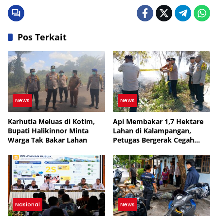
Pos Terkait
News
News
Karhutla Meluas di Kotim,
Api Membakar 1,7 Hektare
Bupati Halikinnor Minta
Lahan di Kalampangan,
Warga Tak Bakar Lahan
Petugas Bergerak Cegah
Karhutla Meluas
Nasional
News