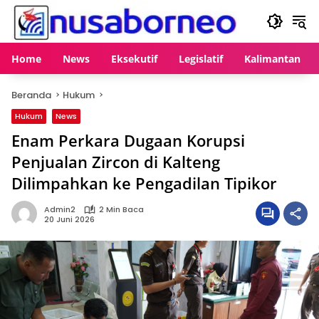
Langsung
ke
konten
Home
News
Eksekutif
Legislatif
Kalimantan
Beranda
Hukum
Hukum
News
Enam Perkara Dugaan Korupsi
Penjualan Zircon di Kalteng
Dilimpahkan ke Pengadilan Tipikor
Admin2
2 Min Baca
20 Juni 2026