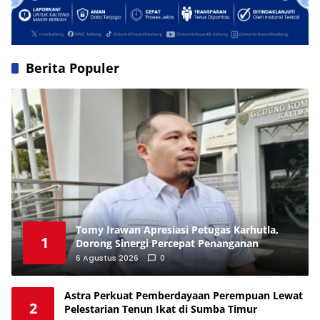
Berita Populer
Tomy Irawan Apresiasi Petugas Karhutla,
1
Dorong Sinergi Percepat Penanganan
6 Agustus 2026
0
Astra Perkuat Pemberdayaan Perempuan Lewat
2
Pelestarian Tenun Ikat di Sumba Timur