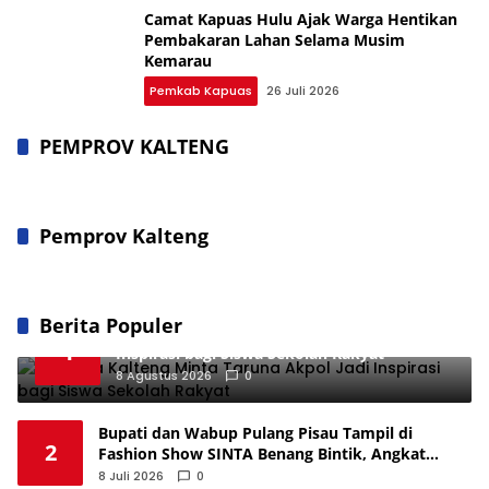
Camat Kapuas Hulu Ajak Warga Hentikan
Pembakaran Lahan Selama Musim
Kemarau
Pemkab Kapuas
26 Juli 2026
PEMPROV KALTENG
Pemprov Kalteng
Berita Populer
Kapolda Kalteng Minta Taruna Akpol Jadi
1
Inspirasi bagi Siswa Sekolah Rakyat
8 Agustus 2026
0
Bupati dan Wabup Pulang Pisau Tampil di
2
Fashion Show SINTA Benang Bintik, Angkat
Budaya Lokal
8 Juli 2026
0