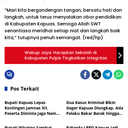
“Mari kita bergandengan tangan, bersatu hati dan
langkah, untuk terus menyalakan obor pendidikan
di Kabupaten Kapuas. Semoga Allah SWT
senantiasa meridhai setiap niat dan langkah baik
kita,” tutupnya penuh semangat. (red/hp)
Wabup Jaya: Harapkan Sekolah di
Kabupaten Pulpis Tingkatkan Integritas
Pos Terkait
Pemkab Kapuas
News
Bupati Kapuas Lepas
Dua Kasus Kriminal Bikin
Kontingen Jamnas XII,
Geger Kapuas Diungkap, Ada
Peserta Diminta Jaga Nama
Pelaku Bakar Barak hingga
Pemkab Kapuas
Pemkab Kapuas
Baik Daerah
Residivis Curanmor
Bupati Wiyatno Sambut
Rakerda LPPD Kapuas Jadi