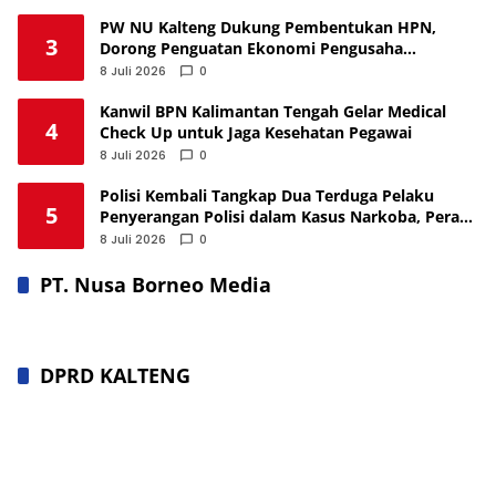
PW NU Kalteng Dukung Pembentukan HPN,
3
Dorong Penguatan Ekonomi Pengusaha
Nahdliyin
8 Juli 2026
0
Kanwil BPN Kalimantan Tengah Gelar Medical
4
Check Up untuk Jaga Kesehatan Pegawai
8 Juli 2026
0
Polisi Kembali Tangkap Dua Terduga Pelaku
5
Penyerangan Polisi dalam Kasus Narkoba, Peran
Masih Didalami
8 Juli 2026
0
PT. Nusa Borneo Media
DPRD KALTENG