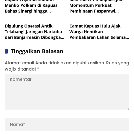
Menko Polkam di Kapuas,
Momentum Perkuat
Bahas Sinergi hingga
Pembinaan Pesparawi
News
Pemkab Kapuas
Penanganan Karhutla
hingga Wilayah Hulu
Digulung Operasi Antik
Camat Kapuas Hulu Ajak
Telabang! Jaringan Narkoba
Warga Hentikan
dari Banjarmasin Dibongkar,
Pembakaran Lahan Selama
8 Orang Dicokok di Kapuas
Musim Kemarau
Tinggalkan Balasan
Alamat email Anda tidak akan dipublikasikan.
Ruas yang
wajib ditandai
*