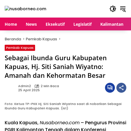
Langsung
ke
konten
Home
News
Eksekutif
Legislatif
Kalimantan
Beranda
Pemkab Kapuas
Pemkab Kapuas
Sebagai Ibunda Guru Kabupaten
Kapuas, Hj. Siti Saniah Wiyatno:
Amanah dan Kehormatan Besar
Admin2
2 Min Baca
25 April 2025
Foto: Ketua TP-PKK Hj. Siti Saniah Wiyatno saat di nobatkan Sebagai
Ibunda Guru Kabupaten Kapuas. (ist)
Kuala Kapuas,
Nusaborneo.com
– Pengurus Provinsi
PGRI Kalimantan Tengah dalam Konferensi